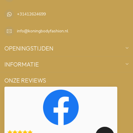
+31412624699
info@koningbodyfashion.nl
OPENINGSTIJDEN
INFORMATIE
ONZE REVIEWS