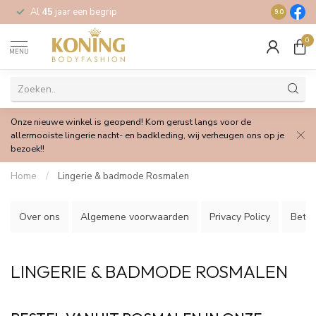
Al
45
jaar een begrip
Gratis
verz
9.0
0
MENU
Onze nieuwe winkel is geopend! Kom gerust langs voor de
allermooiste lingerie nacht- en badkleding, wij verheugen ons op je
bezoek!!
Home
/
Lingerie & badmode Rosmalen
Over ons
Algemene voorwaarden
Privacy Policy
Beta
LINGERIE & BADMODE ROSMALEN