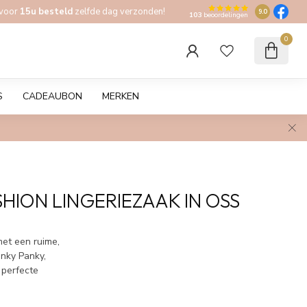
 voor
15u besteld
zelfde dag verzonden!
9.0
103
beoordelingen
0
S
CADEAUBON
MERKEN
ION LINGERIEZAAK IN OSS
met een ruime,
anky Panky,
 perfecte