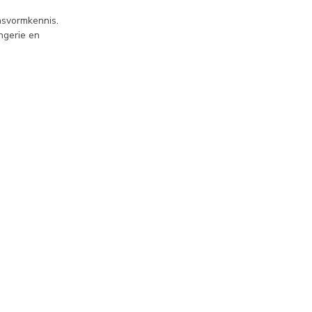
pasvormkennis.
ngerie en