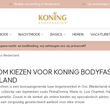
Gratis
verzending in Nederland
Op werkdagen
MODE
NACHTMODE
BASICS
HEREN
VACATURE
gerie nacht- en badkleding, wij verheugen ons op je bezoek!!
Oss Nederland
M KIEZEN VOOR KONING BODYFASH
LAND
shion is een toonaangevende luxe lingeriewinkel in Oss (Nederland) 
collectie van topmerken zoals PrimaDonna, Marie Jo, Lise Charmel, H
telle. Zowel in de winkel als online bieden wij specialistisch advies,
een zorgvuldig geselecteerd aanbod voor elke vrouw.