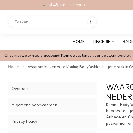
Al
45
jaar een begrip
HOME
LINGERIE
BAD
Onze nieuwe winkel is geopend! Kom gerust langs voor de allermooiste lin
Home
/
Waarom kiezen voor Koning Bodyfashion lingeriezaak in 
WAARO
Over ons
NEDER
Koning Bodyfa
Algemene voorwaarden
hoogwaardige 
Aubade en Chan
Privacy Policy
pasvormen en 