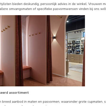
tylisten bieden deskundig, persoonlijk advies in de winkel. Vrouwen m
llere omvangsmaten of specifieke pasvormwensen vinden bij ons wél 
iseerd assortiment
n breed aanbod in maten en pasvormen, waaronder grote cupmaten, s