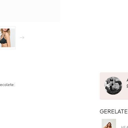
ecolete:
GERELATE
HE