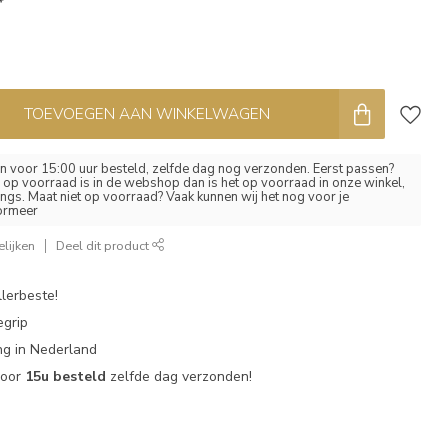
*
TOEVOEGEN AAN WINKELWAGEN
 voor 15:00 uur besteld, zelfde dag nog verzonden. Eerst passen?
el op voorraad is in de webshop dan is het op voorraad in onze winkel,
ngs. Maat niet op voorraad? Vaak kunnen wij het nog voor je
formeer
lijken
Deel dit product
lerbeste!
egrip
g in Nederland
voor
15u besteld
zelfde dag verzonden!