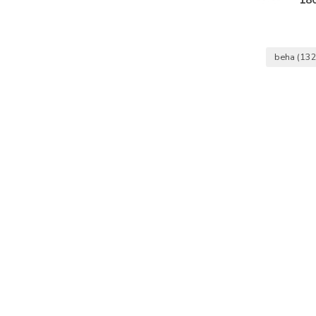
beha
(132