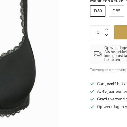
Maak een keuze:
D80
D85
Op werkdagen
Als het artik
kom gerust la
bestellen, in
Toevoegen om te verge
Gun
jezelf
het al
Al
45
jaar een b
Gratis
verzendin
Op werkdagen 