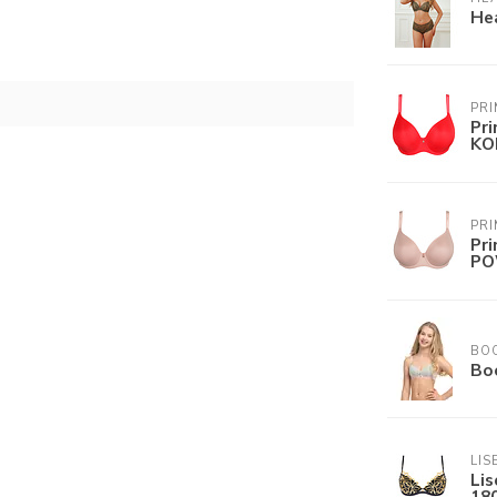
He
PR
Pr
KO
PR
Pr
PO
BO
Bo
LIS
Li
18