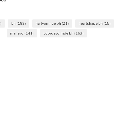
)
bh
(182)
hartvormige bh
(21)
heartshape bh
(15)
marie jo
(141)
voorgevormde bh
(163)