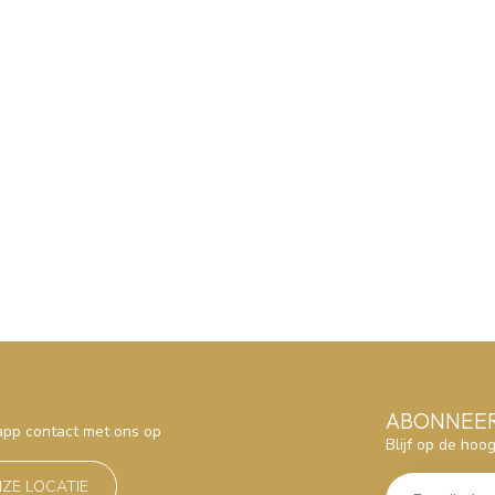
ABONNEER
sapp contact met ons op
Blijf op de hoo
NZE LOCATIE