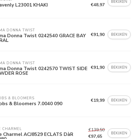
BEKIJKEN
avenly L23001 KHAKI
€48,97
IMA DONNA TWIST
€91,90
BEKIJKEN
ima Donna Twist 0242540 GRACE BAY
RAL
IMA DONNA TWIST
€91,90
BEKIJKEN
ima Donna Twist 0242570 TWIST SIDE
WDER ROSE
OBS & BLOOMERS
€19,99
BEKIJKEN
obs & Bloomers 7.0040 090
E CHARMEL
€139,50
BEKIJKEN
se Charmel ACJ8529 ECLATS DàR
€97,65
080