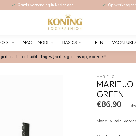
Gratis
verzending in Nederland
Op werkdagen
MODE
NACHTMODE
BASICS
HEREN
VACATURE
gerie nacht- en badkleding, wij verheugen ons op je bezoek!!
MARIE JO
MARIE JO
GREEN
€86,90
Incl. bt
Marie Jo Jadei voor