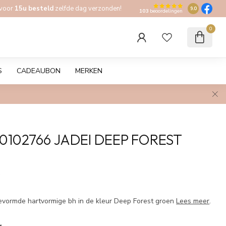
 voor
15u besteld
zelfde dag verzonden!
9.0
103
beoordelingen
0
S
CADEAUBON
MERKEN
 0102766 JADEI DEEP FOREST
w
gevormde hartvormige bh in de kleur Deep Forest groen
Lees meer
.