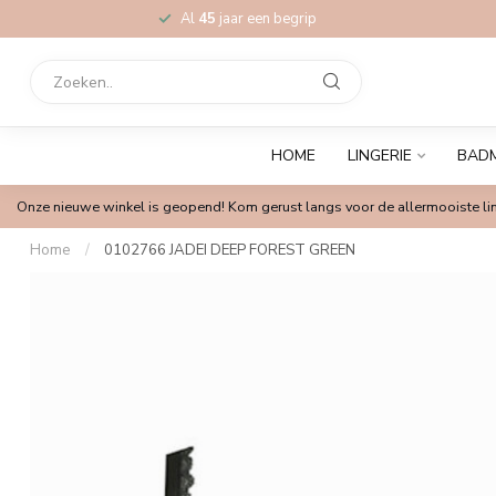
Al
45
jaar een begrip
HOME
LINGERIE
BAD
Onze nieuwe winkel is geopend! Kom gerust langs voor de allermooiste lin
Home
/
0102766 JADEI DEEP FOREST GREEN