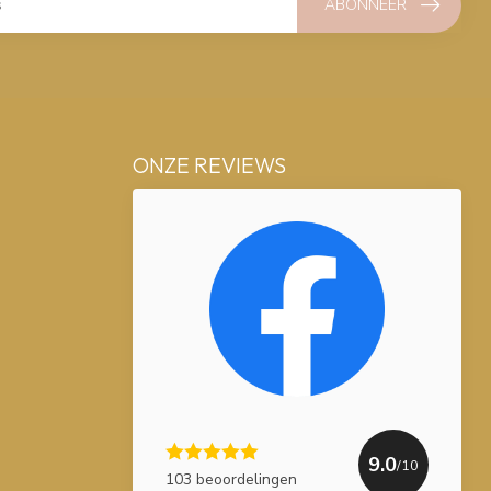
ABONNEER
ONZE REVIEWS
9.0
/10
103 beoordelingen