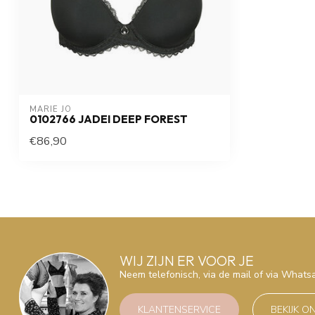
MARIE JO
0102766 JADEI DEEP FOREST
€86,90
WIJ ZIJN ER VOOR JE
Neem telefonisch, via de mail of via What
KLANTENSERVICE
BEKIJK O