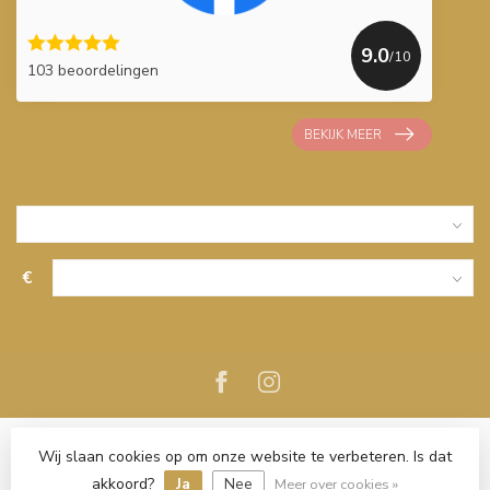
9.0
/10
103 beoordelingen
BEKIJK MEER
€
Wij slaan cookies op om onze website te verbeteren. Is dat
akkoord?
Ja
Nee
Meer over cookies »