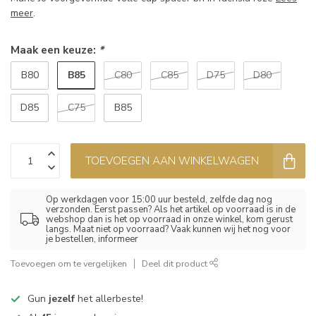
meer
.
Maak een keuze:
*
B85
B80
C80
C85
D75
D80
D85
C75
B85
TOEVOEGEN AAN WINKELWAGEN
Op werkdagen voor 15:00 uur besteld, zelfde dag nog
verzonden. Eerst passen? Als het artikel op voorraad is in de
webshop dan is het op voorraad in onze winkel, kom gerust
langs. Maat niet op voorraad? Vaak kunnen wij het nog voor
je bestellen, informeer
Toevoegen om te vergelijken
Deel dit product
Gun
jezelf
het allerbeste!