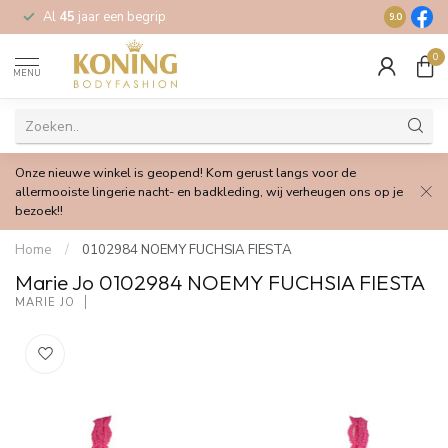
Al
45
jaar een begrip
Gratis
verz
9.0
0
MENU
Onze nieuwe winkel is geopend! Kom gerust langs voor de
allermooiste lingerie nacht- en badkleding, wij verheugen ons op je
bezoek!!
Home
/
0102984 NOEMY FUCHSIA FIESTA
Marie Jo 0102984 NOEMY FUCHSIA FIESTA
MARIE JO