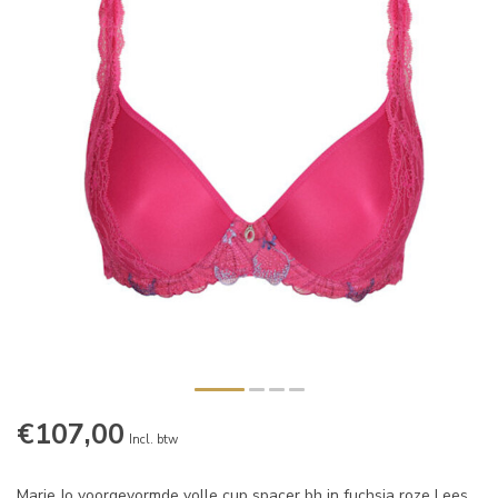
€107,00
Incl. btw
Marie Jo voorgevormde volle cup spacer bh in fuchsia roze
Lees