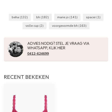
beha
(132)
bh
(182)
marie jo
(141)
spacer
(1)
volle cup
(2)
voorgevormde bh
(163)
ADVIES NODIG? STEL JE VRAAG VIA
WHATSAPP, KLIK HIER
0412-624699
RECENT BEKEKEN