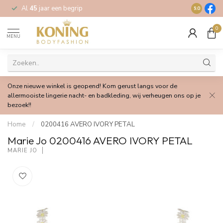
Al
45
jaar een begrip
Gratis
verz
9.0
0
MENU
Onze nieuwe winkel is geopend! Kom gerust langs voor de
allermooiste lingerie nacht- en badkleding, wij verheugen ons op je
bezoek!!
Home
/
0200416 AVERO IVORY PETAL
Marie Jo 0200416 AVERO IVORY PETAL
MARIE JO