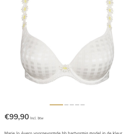
€99,90
Incl. btw
Marie Jo Avero voorgevormde bh hartvormig model in de kleur