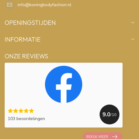
info@koningbodyfashion.nl
OPENINGSTIJDEN
INFORMATIE
ONZE REVIEWS
9.0
/10
103 beoordelingen
BEKIJK MEER