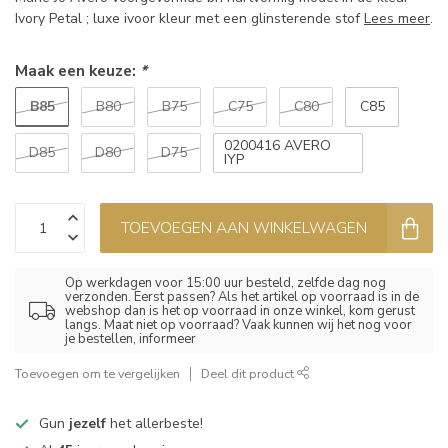
Ivory Petal ; luxe ivoor kleur met een glinsterende stof
Lees meer
.
Maak een keuze:
*
B85
B80
B75
C75
C80
C85
0200416 AVERO
D85
D80
D75
IYP
TOEVOEGEN AAN WINKELWAGEN
Op werkdagen voor 15:00 uur besteld, zelfde dag nog
verzonden. Eerst passen? Als het artikel op voorraad is in de
webshop dan is het op voorraad in onze winkel, kom gerust
langs. Maat niet op voorraad? Vaak kunnen wij het nog voor
je bestellen, informeer
Toevoegen om te vergelijken
Deel dit product
Gun
jezelf
het allerbeste!