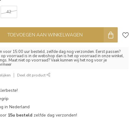
*
42
TOEVOEGEN AAN WINKELWAGEN
 voor 15:00 uur besteld, zelfde dag nog verzonden. Eerst passen?
el op voorraad is in de webshop dan is het op voorraad in onze winkel,
ngs. Maat niet op voorraad? Vaak kunnen wij het nog voor je
formeer
lijken
Deel dit product
lerbeste!
egrip
g in Nederland
voor
15u besteld
zelfde dag verzonden!