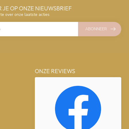
 JE OP ONZE NIEUWSBRIEF
gte over onze laatste acties
ABONNEER
ONZE REVIEWS