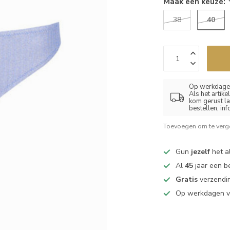
Maak een keuze:
40
38
Op werkdagen
Als het artik
kom gerust la
bestellen, in
Toevoegen om te verge
Gun
jezelf
het al
Al
45
jaar een b
Gratis
verzendin
Op werkdagen 