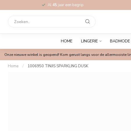
Al
45
jaar een begrip
HOME
LINGERIE
BADMODE
Onze nieuwe winkel is geopend! Kom gerust langs voor de allermooiste lin
Home
/
1006950 TINJIS SPARKLING DUSK