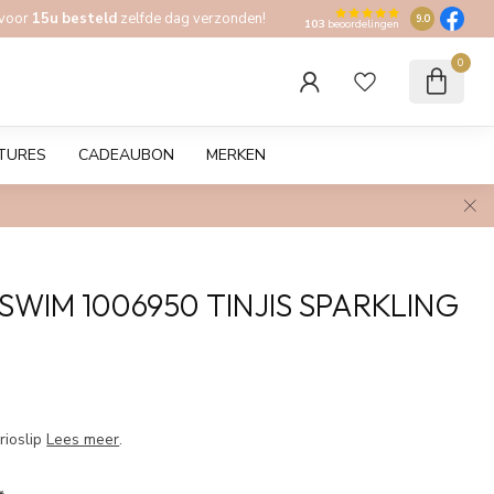
 voor
15u besteld
zelfde dag verzonden!
9.0
103
beoordelingen
0
TURES
CADEAUBON
MERKEN
SWIM 1006950 TINJIS SPARKLING
w
rioslip
Lees meer
.