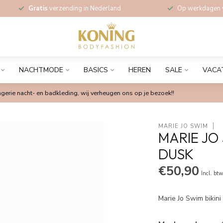
Gratis
verzending in Nederland
Op werkdagen
NACHTMODE
BASICS
HEREN
SALE
VACA
gerie nacht- en badkleding, wij verheugen ons op je bezoek!!
MARIE JO SWIM
MARIE JO 
DUSK
€50,90
Incl. bt
Marie Jo Swim bikini 