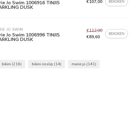
€107,00
BEKIJKEN
ie Jo Swim 1006916 TINJIS
ARKLING DUSK
IE JO SWIM
€112,00
BEKIJKEN
ie Jo Swim 1006996 TINJIS
€89,60
ARKLING DUSK
bikini
(216)
bikini rioslip
(14)
marie jo
(141)