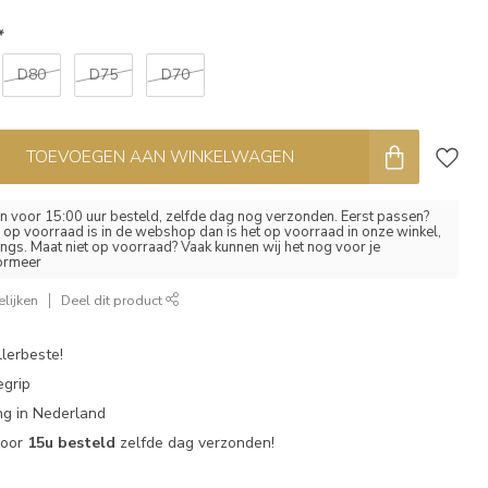
*
D80
D75
D70
TOEVOEGEN AAN WINKELWAGEN
 voor 15:00 uur besteld, zelfde dag nog verzonden. Eerst passen?
el op voorraad is in de webshop dan is het op voorraad in onze winkel,
ngs. Maat niet op voorraad? Vaak kunnen wij het nog voor je
formeer
lijken
Deel dit product
lerbeste!
egrip
g in Nederland
voor
15u besteld
zelfde dag verzonden!