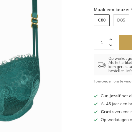
Maak een keuze:
C80
D85
Op werkdagen
Als het artik
kom gerust la
bestellen, in
Toevoegen om te verge
Gun
jezelf
het al
Al
45
jaar een b
Gratis
verzendin
Op werkdagen 