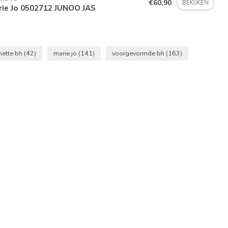
€60,90
BEKIJKEN
rie Jo 0502712 JUNOO JAS
nette bh
(42)
marie jo
(141)
voorgevormde bh
(163)