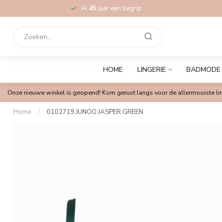
Al
45
jaar een begrip
HOME
LINGERIE
BADMODE
Onze nieuwe winkel is geopend! Kom gerust langs voor de allermooiste lin
Home
/
0102719 JUNOO JASPER GREEN