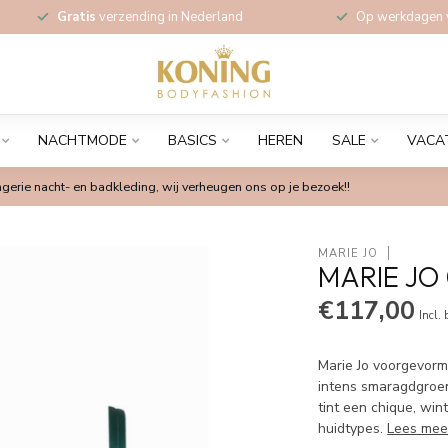
Gratis
verzending in Nederland
Op werkdagen
NACHTMODE
BASICS
HEREN
SALE
VACA
gerie nacht- en badkleding, wij verheugen ons op je bezoek!!
MARIE JO
MARIE JO
€117,00
Incl.
Marie Jo voorgevorm
intens smaragdgroen
tint een chique, win
huidtypes.
Lees mee