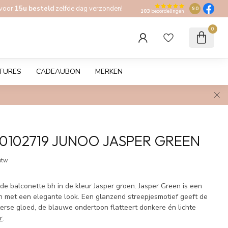
 voor
15u besteld
zelfde dag verzonden!
9.0
103
beoordelingen
0
TURES
CADEAUBON
MERKEN
 0102719 JUNOO JASPER GREEN
 btw
de balconette bh in de kleur Jasper groen. Jasper Green is een
 met een elegante look. Een glanzend streepjesmotief geeft de
terse gloed, de blauwe ondertoon flatteert donkere én lichte
r
.