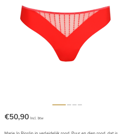
€50,90
Incl. btw
Marie Jo Rioslip in verleidelijk rood. Puur en diep rood, dat is