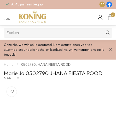
Al
45
jaar een begrip
Gratis
verz
9.0
0
MENU
Onze nieuwe winkel is geopend! Kom gerust langs voor de
allermooiste lingerie nacht- en badkleding, wij verheugen ons op je
bezoek!!
Home
/
0502790 JHANA FIESTA ROOD
Marie Jo 0502790 JHANA FIESTA ROOD
MARIE JO