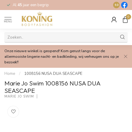
Al
45
jaar een begrip
Gratis
verz
9.0
0
MENU
Onze nieuwe winkel is geopend! Kom gerust langs voor de
allermooiste lingerie nacht- en badkleding, wij verheugen ons op je
bezoek!!
Home
/
1008156 NUSA DUA SEASCAPE
Marie Jo Swim 1008156 NUSA DUA
SEASCAPE
MARIE JO SWIM