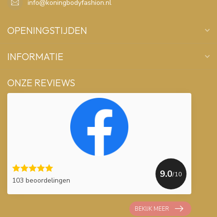
info@koningbodyfashion.nl
OPENINGSTIJDEN
INFORMATIE
ONZE REVIEWS
9.0
/10
103 beoordelingen
BEKIJK MEER