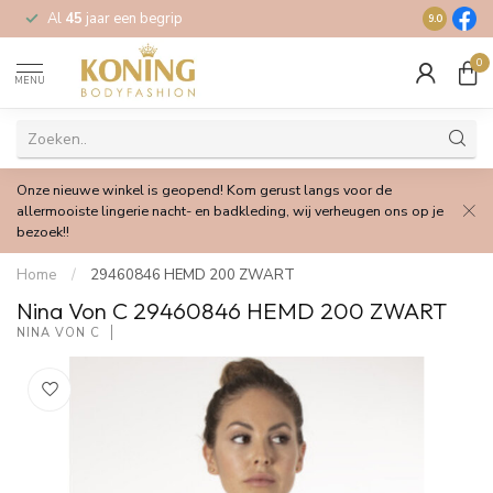
Al
45
jaar een begrip
Gratis
verz
9.0
0
MENU
Onze nieuwe winkel is geopend! Kom gerust langs voor de
allermooiste lingerie nacht- en badkleding, wij verheugen ons op je
bezoek!!
Home
/
29460846 HEMD 200 ZWART
Nina Von C 29460846 HEMD 200 ZWART
NINA VON C