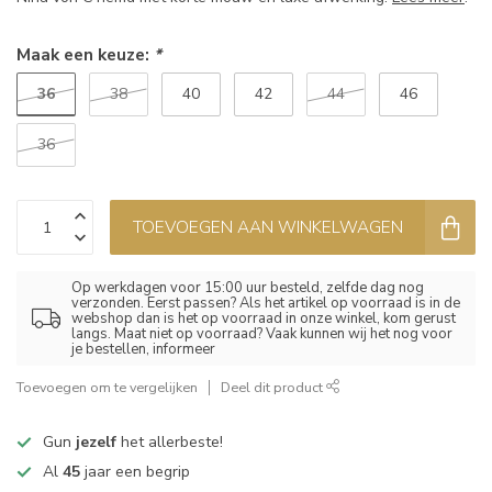
Maak een keuze:
*
36
38
40
42
44
46
36
TOEVOEGEN AAN WINKELWAGEN
Op werkdagen voor 15:00 uur besteld, zelfde dag nog
verzonden. Eerst passen? Als het artikel op voorraad is in de
webshop dan is het op voorraad in onze winkel, kom gerust
langs. Maat niet op voorraad? Vaak kunnen wij het nog voor
je bestellen, informeer
Toevoegen om te vergelijken
Deel dit product
Gun
jezelf
het allerbeste!
Al
45
jaar een begrip