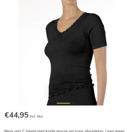
€44,95
Incl. btw
Nina von C hemd met korte mouw en luxe afwerking.
Lees meer
.