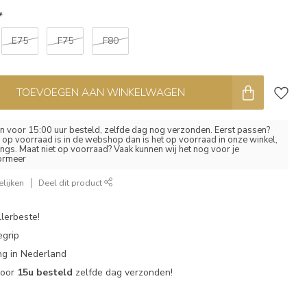
*
E75
F75
F80
TOEVOEGEN AAN WINKELWAGEN
 voor 15:00 uur besteld, zelfde dag nog verzonden. Eerst passen?
el op voorraad is in de webshop dan is het op voorraad in onze winkel,
ngs. Maat niet op voorraad? Vaak kunnen wij het nog voor je
formeer
lijken
Deel dit product
lerbeste!
egrip
g in Nederland
voor
15u besteld
zelfde dag verzonden!