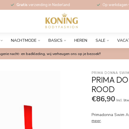
Gratis
verzending in Nederland
Op werkdagen
NACHTMODE
BASICS
HEREN
SALE
VACA
gerie nacht- en badkleding, wij verheugen ons op je bezoek!!
PRIMA DONNA SWIM
PRIMA DO
ROOD
€86,90
Incl. bt
Primadonna Swim As
meer
.