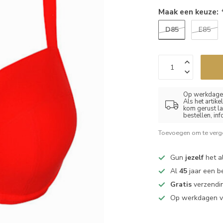
Maak een keuze:
D85
E85
Op werkdagen
Als het artik
kom gerust la
bestellen, in
Toevoegen om te verge
Gun
jezelf
het al
Al
45
jaar een b
Gratis
verzendin
Op werkdagen 