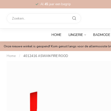
Al
45
jaar een begrip
HOME
LINGERIE
BADMODE
Onze nieuwe winkel is geopend! Kom gerust langs voor de allermooiste lin
Home
/
4012416 ASWAN FIRE ROOD