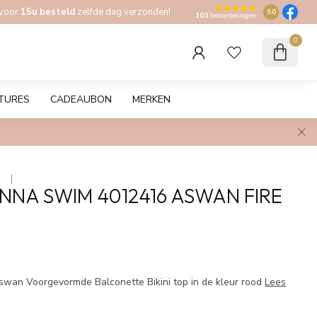
 voor
15u besteld
zelfde dag verzonden!
9.0
103
beoordelingen
0
TURES
CADEAUBON
MERKEN
 
NNA SWIM 4012416 ASWAN FIRE
w
wan Voorgevormde Balconette Bikini top in de kleur rood
Lees