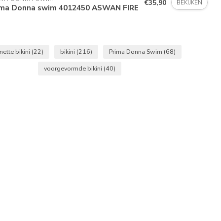
€35,90
BEKIJKEN
ima Donna swim 4012450 ASWAN FIRE
nette bikini
(22)
bikini
(216)
Prima Donna Swim
(68)
voorgevormde bikini
(40)