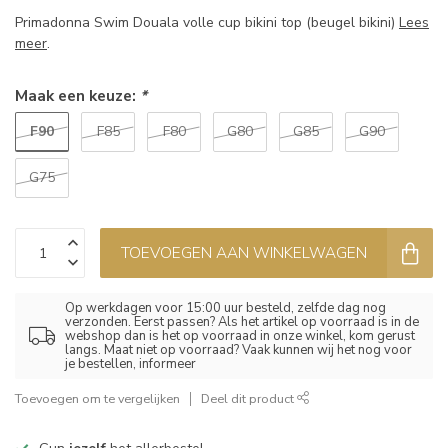
Primadonna Swim Douala volle cup bikini top (beugel bikini)
Lees
meer
.
Maak een keuze:
*
F90
F85
F80
G80
G85
G90
G75
TOEVOEGEN AAN WINKELWAGEN
Op werkdagen voor 15:00 uur besteld, zelfde dag nog
verzonden. Eerst passen? Als het artikel op voorraad is in de
webshop dan is het op voorraad in onze winkel, kom gerust
langs. Maat niet op voorraad? Vaak kunnen wij het nog voor
je bestellen, informeer
Toevoegen om te vergelijken
Deel dit product