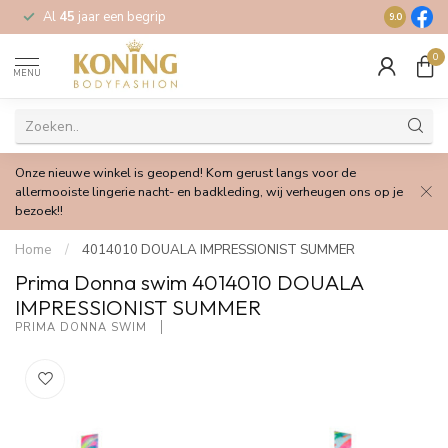
Al
45
jaar een begrip
Gratis
verz
9.0
0
MENU
Onze nieuwe winkel is geopend! Kom gerust langs voor de
allermooiste lingerie nacht- en badkleding, wij verheugen ons op je
bezoek!!
Home
/
4014010 DOUALA IMPRESSIONIST SUMMER
Prima Donna swim 4014010 DOUALA
IMPRESSIONIST SUMMER
PRIMA DONNA SWIM 