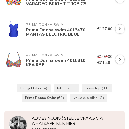
VARADEO BRIGHT TROPICS
PRIMA DONNA SWIM 
€127,00
Prima Donna swim 4013470
MANTAS ELECTRIC BLUE
PRIMA DONNA SWIM 
€102,00
Prima Donna swim 4010810
€71,40
KEA RBP
beugel bikini
(4)
bikini
(216)
bikini top
(31)
Prima Donna Swim
(68)
volle cup bikini
(3)
ADVIES NODIG? STEL JE VRAAG VIA
WHATSAPP, KLIK HIER