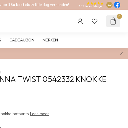
 voor
15u besteld
zelfde dag verzonden!
9.0
103
beoordelingen
0
S
CADEAUBON
MERKEN
T
NNA TWIST 0542332 KNOKKE
w
knokke hotpants
Lees meer
.