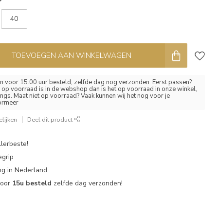
*
40
TOEVOEGEN AAN WINKELWAGEN
 voor 15:00 uur besteld, zelfde dag nog verzonden. Eerst passen?
el op voorraad is in de webshop dan is het op voorraad in onze winkel,
ngs. Maat niet op voorraad? Vaak kunnen wij het nog voor je
formeer
lijken
Deel dit product
lerbeste!
egrip
g in Nederland
voor
15u besteld
zelfde dag verzonden!