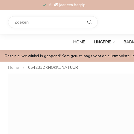
Al
45
jaar een begrip
HOME
LINGERIE
BAD
Onze nieuwe winkel is geopend! Kom gerust langs voor de allermooiste lin
Home
/
0542332 KNOKKE NATUUR