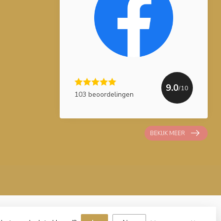
9.0
/10
103 beoordelingen
BEKIJK MEER