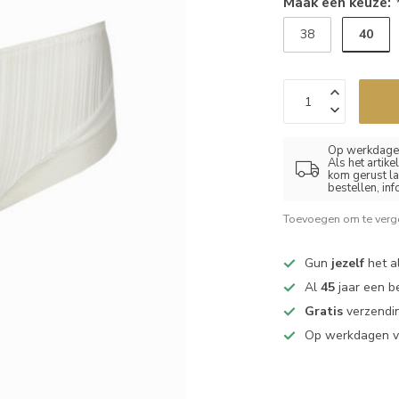
Maak een keuze:
40
38
Op werkdagen
Als het artik
kom gerust la
bestellen, in
Toevoegen om te verge
Gun
jezelf
het al
Al
45
jaar een b
Gratis
verzendin
Op werkdagen 