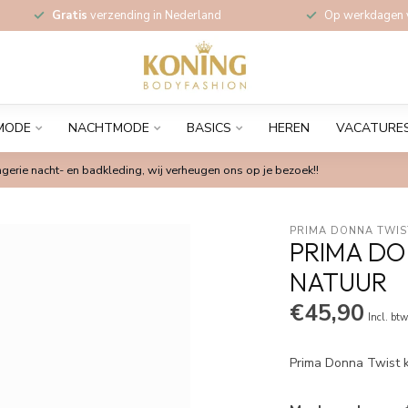
Gratis
verzending in Nederland
Op werkdagen
MODE
NACHTMODE
BASICS
HEREN
VACATURE
gerie nacht- en badkleding, wij verheugen ons op je bezoek!!
PRIMA DONNA TWIS
PRIMA DO
NATUUR
€45,90
Incl. bt
Prima Donna Twist 