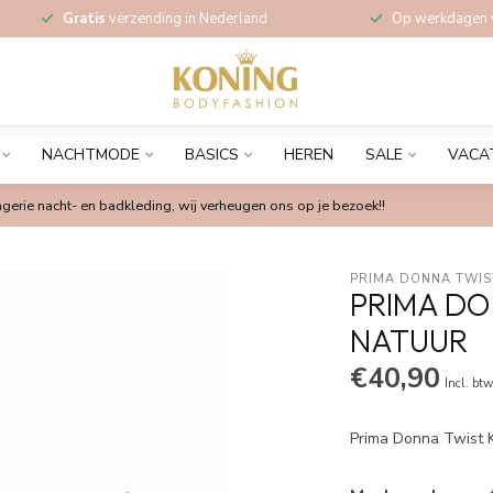
Gratis
verzending in Nederland
Op werkdagen
NACHTMODE
BASICS
HEREN
SALE
VACA
gerie nacht- en badkleding, wij verheugen ons op je bezoek!!
PRIMA DONNA TWIS
PRIMA DO
NATUUR
€40,90
Incl. bt
Prima Donna Twist 