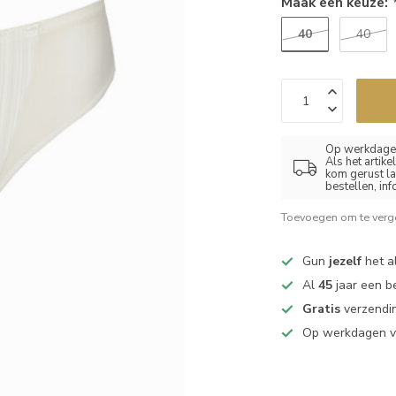
Maak een keuze:
40
40
Op werkdagen
Als het artik
kom gerust la
bestellen, in
Toevoegen om te verge
Gun
jezelf
het al
Al
45
jaar een b
Gratis
verzendin
Op werkdagen 