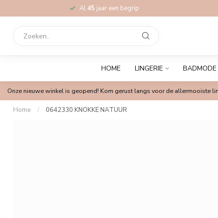
Al
45
jaar een begrip
HOME
LINGERIE
BADMODE
Onze nieuwe winkel is geopend! Kom gerust langs voor de allermooiste lin
Home
/
0642330 KNOKKE NATUUR