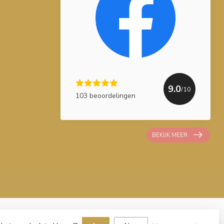
9.0
/10
103 beoordelingen
BEKIJK MEER