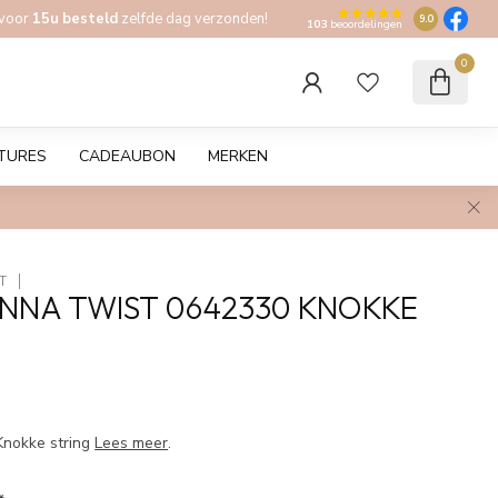
 voor
15u besteld
zelfde dag verzonden!
9.0
103
beoordelingen
0
TURES
CADEAUBON
MERKEN
T
NNA TWIST 0642330 KNOKKE
w
Knokke string
Lees meer
.