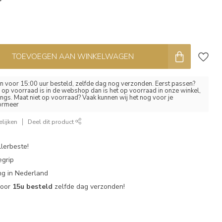
*
TOEVOEGEN AAN WINKELWAGEN
 voor 15:00 uur besteld, zelfde dag nog verzonden. Eerst passen?
el op voorraad is in de webshop dan is het op voorraad in onze winkel,
ngs. Maat niet op voorraad? Vaak kunnen wij het nog voor je
formeer
lijken
Deel dit product
lerbeste!
egrip
g in Nederland
voor
15u besteld
zelfde dag verzonden!