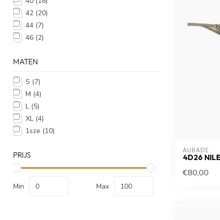
40
(18)
42
(20)
44
(7)
46
(2)
MATEN
S
(7)
M
(4)
L
(5)
XL
(4)
1sze
(10)
AUBADE
PRIJS
4D26 NIL
€80,00
Min
Max