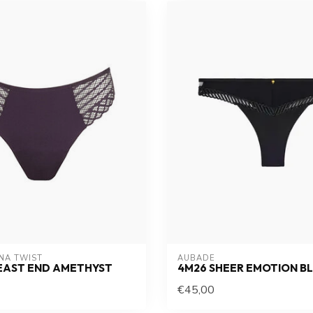
NA TWIST
AUBADE
EAST END AMETHYST
4M26 SHEER EMOTION B
€45,00