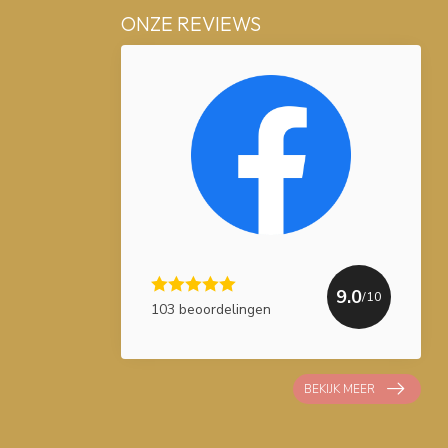
ONZE REVIEWS
9.0
/10
103 beoordelingen
BEKIJK MEER