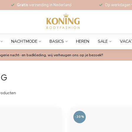
Gratis
verzending in Nederland
Op werkdagen
NACHTMODE
BASICS
HEREN
SALE
VACA
gerie nacht- en badkleding, wij verheugen ons op je bezoek!!
NG
roducten
-30%