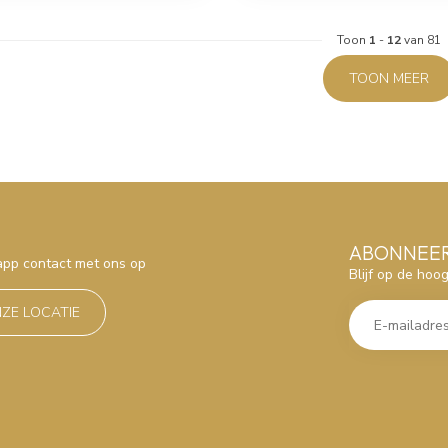
Toon
1
-
12
van 81
TOON MEER
ABONNEER
sapp contact met ons op
Blijf op de hoo
NZE LOCATIE