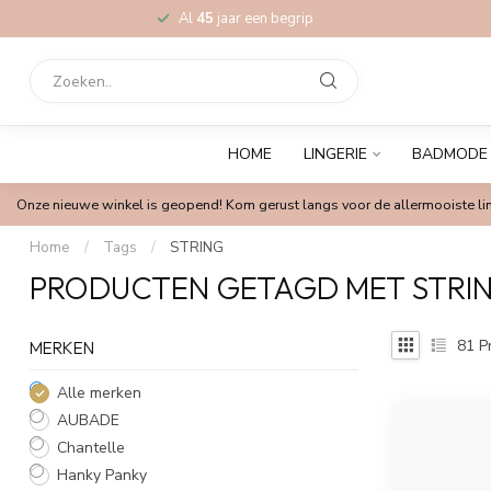
Al
45
jaar een begrip
HOME
LINGERIE
BADMODE
Onze nieuwe winkel is geopend! Kom gerust langs voor de allermooiste lin
Home
/
Tags
/
STRING
PRODUCTEN GETAGD MET STRI
81
P
MERKEN
Alle merken
AUBADE
Chantelle
Hanky Panky