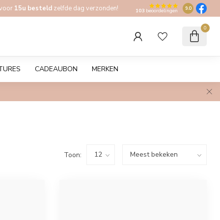
 voor
15u besteld
zelfde dag verzonden!
9.0
103
beoordelingen
0
TURES
CADEAUBON
MERKEN
Toon: