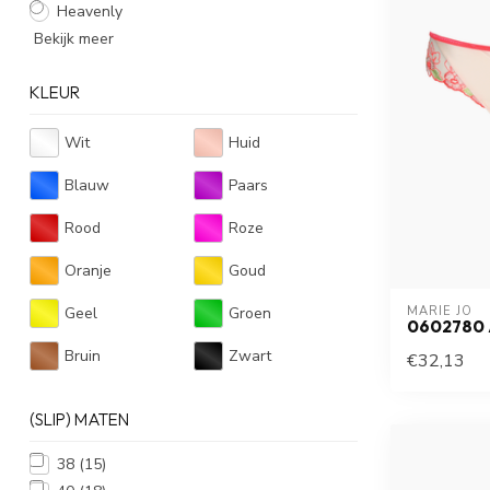
Heavenly
Bekijk meer
KLEUR
Wit
Huid
Blauw
Paars
Rood
Roze
Oranje
Goud
Geel
Groen
MARIE JO
0602780
Bruin
Zwart
€32,13
(SLIP) MATEN
38
(15)