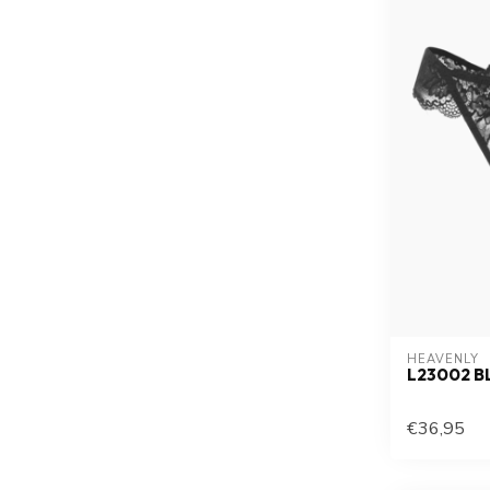
HEAVENLY
L23002 B
€36,95