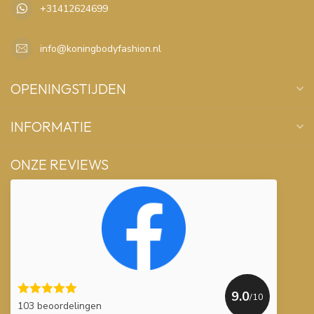
+31412624699
info@koningbodyfashion.nl
OPENINGSTIJDEN
INFORMATIE
ONZE REVIEWS
9.0
/10
103 beoordelingen