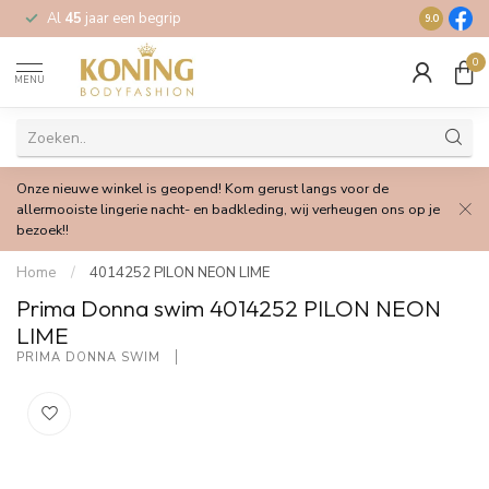
Al
45
jaar een begrip
Gratis
verz
9.0
0
MENU
Onze nieuwe winkel is geopend! Kom gerust langs voor de
allermooiste lingerie nacht- en badkleding, wij verheugen ons op je
bezoek!!
Home
/
4014252 PILON NEON LIME
Prima Donna swim 4014252 PILON NEON
LIME
PRIMA DONNA SWIM 