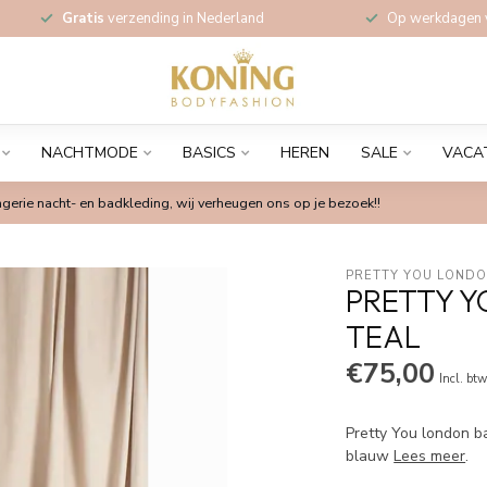
Gratis
verzending in Nederland
Op werkdagen
NACHTMODE
BASICS
HEREN
SALE
VACA
gerie nacht- en badkleding, wij verheugen ons op je bezoek!!
PRETTY YOU LOND
PRETTY Y
TEAL
€75,00
Incl. bt
Pretty You london b
blauw
Lees meer
.