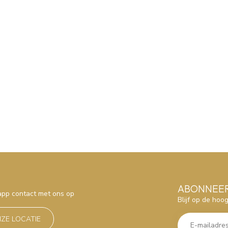
ABONNEER
sapp contact met ons op
Blijf op de hoo
NZE LOCATIE