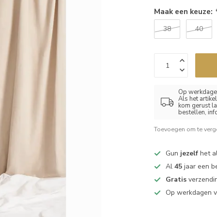
Maak een keuze:
38
40
Op werkdagen
Als het artik
kom gerust la
bestellen, in
Toevoegen om te verge
Gun
jezelf
het al
Al
45
jaar een b
Gratis
verzendin
Op werkdagen 