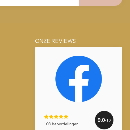
ONZE REVIEWS
9.0
/10
103 beoordelingen