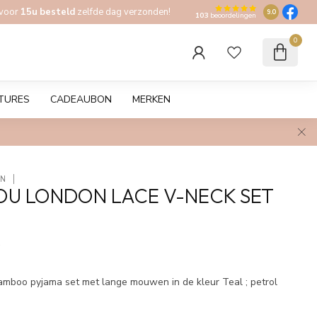
 voor
15u besteld
zelfde dag verzonden!
9.0
103
beoordelingen
0
TURES
CADEAUBON
MERKEN
ON
OU LONDON LACE V-NECK SET
w
amboo pyjama set met lange mouwen in de kleur Teal ; petrol