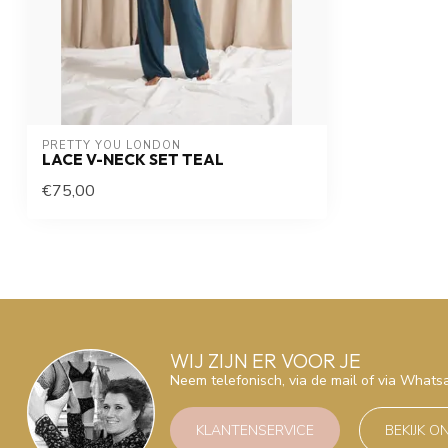
PRETTY YOU LONDON
LACE V-NECK SET TEAL
€75,00
WIJ ZIJN ER VOOR JE
Neem telefonisch, via de mail of via What
KLANTENSERVICE
BEKIJK O