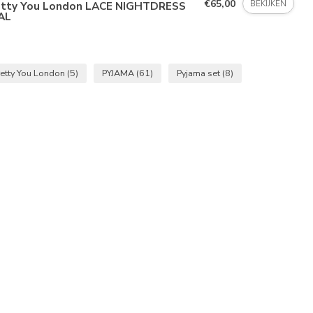
€65,00
BEKIJKEN
etty You London LACE NIGHTDRESS
AL
retty You London
(5)
PYJAMA
(61)
Pyjama set
(8)