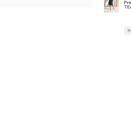
Pr
TE
P