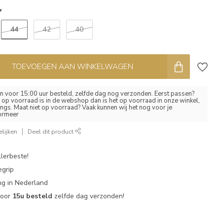
*
44
42
40
TOEVOEGEN AAN WINKELWAGEN
 voor 15:00 uur besteld, zelfde dag nog verzonden. Eerst passen?
el op voorraad is in de webshop dan is het op voorraad in onze winkel,
ngs. Maat niet op voorraad? Vaak kunnen wij het nog voor je
formeer
lijken
Deel dit product
lerbeste!
egrip
g in Nederland
voor
15u besteld
zelfde dag verzonden!