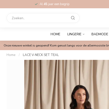
Al
45
jaar een begrip
HOME
LINGERIE
BADMODE
Onze nieuwe winkel is geopend! Kom gerust langs voor de allermooiste lin
Home
/
LACE V-NECK SET TEAL