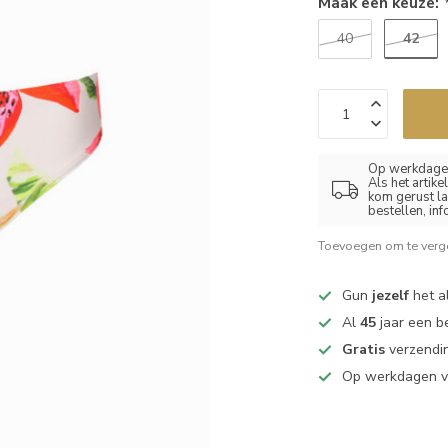
Maak een keuze:
42
40
Op werkdagen
Als het artik
kom gerust la
bestellen, in
Toevoegen om te verge
Gun
jezelf
het al
Al
45
jaar een b
Gratis
verzendin
Op werkdagen 