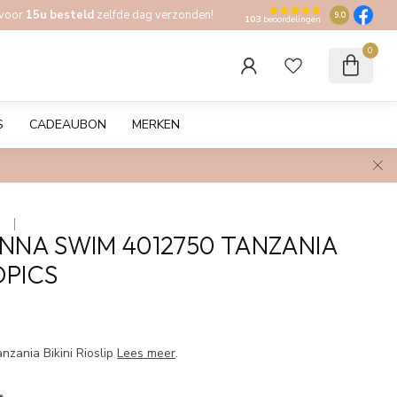
 voor
15u besteld
zelfde dag verzonden!
9.0
103
beoordelingen
0
S
CADEAUBON
MERKEN
 
NNA SWIM 4012750 TANZANIA
OPICS
w
zania Bikini Rioslip
Lees meer
.