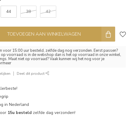
*
44
38
42
TOEVOEGEN AAN WINKELWAGEN
 voor 15:00 uur besteld, zelfde dag nog verzonden. Eerst passen?
el op voorraad is in de webshop dan is het op voorraad in onze winkel,
ngs. Maat niet op voorraad? Vaak kunnen wij het nog voor je
formeer
lijken
Deel dit product
lerbeste!
egrip
g in Nederland
voor
15u besteld
zelfde dag verzonden!