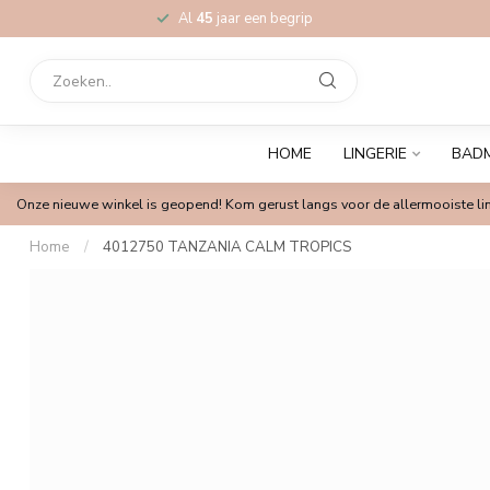
Al
45
jaar een begrip
HOME
LINGERIE
BAD
Onze nieuwe winkel is geopend! Kom gerust langs voor de allermooiste lin
Home
/
4012750 TANZANIA CALM TROPICS