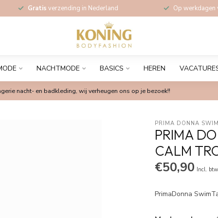
Gratis
verzending in Nederland
Op werkdagen
MODE
NACHTMODE
BASICS
HEREN
VACATURE
gerie nacht- en badkleding, wij verheugen ons op je bezoek!!
PRIMA DONNA SWIM
PRIMA DO
CALM TR
€50,90
Incl. bt
PrimaDonna SwimTan