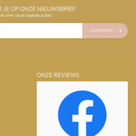
 JE OP ONZE NIEUWSBRIEF
gte over onze laatste acties
ABONNEER
ONZE REVIEWS