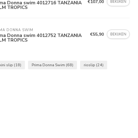
€107,00
BEKIJKEN
ima Donna swim 4012716 TANZANIA
LM TROPICS
MA DONNA SWIM 
€55,90
BEKIJKEN
ima Donna swim 4012752 TANZANIA
LM TROPICS
kini slip
(18)
Prima Donna Swim
(68)
rioslip
(24)