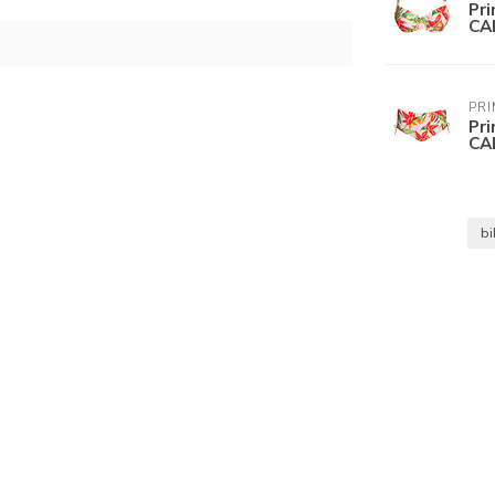
Pr
CA
PRI
Pr
CA
bi