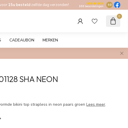
 voor
15u besteld
zelfde dag verzonden!
9.0
103
beoordelingen
0
S
CADEAUBON
MERKEN
01128 SHA NEON
w
rmde bikini top strapless in neon paars groen
Lees meer
.
*