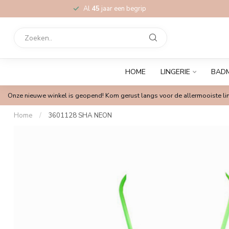
Al
45
jaar een begrip
HOME
LINGERIE
BAD
Onze nieuwe winkel is geopend! Kom gerust langs voor de allermooiste lin
Home
/
3601128 SHA NEON