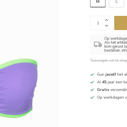
M
L
Op werkdagen
Als het artik
kom gerust la
bestellen, in
Toevoegen om te verge
Gun
jezelf
het al
Al
45
jaar een b
Gratis
verzendin
Op werkdagen 