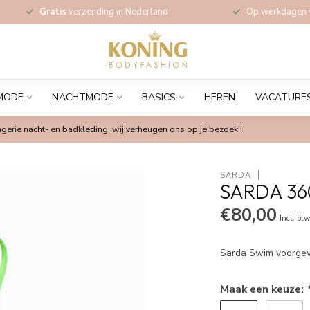
Gratis
verzending in Nederland
Op werkdagen
MODE
NACHTMODE
BASICS
HEREN
VACATURE
gerie nacht- en badkleding, wij verheugen ons op je bezoek!!
SARDA
SARDA 36
€80,00
Incl. bt
Sarda Swim voorgevo
Maak een keuze: