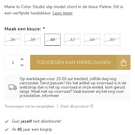
Marie Jo Color Studio slip model short in de kleur Patine. Dit is
een verfijnde huidskleur.
Lees meer
.
Maak een keuze:
*
40
36
38
42
44
40
TOEVOEGEN AAN WINKELWAGEN
Op werkdagen voor 15:00 uur besteld, zelfde dag nog
verzonden. Eerst passen? Als het artikel op voorraad is in de
webshop dan is het op voorraad in onze winkel, kom gerust
langs. Maat niet op voorraad? Vaak kunnen wij het nog voor
je bestellen, informeer
Toevoegen om te vergelijken
Deel dit product
Gun
jezelf
het allerbeste!
Al
45
jaar een begrip