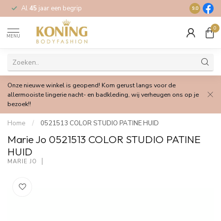
Al
45
jaar een begrip
Gratis
verz
9.0
0
MENU
Onze nieuwe winkel is geopend! Kom gerust langs voor de
allermooiste lingerie nacht- en badkleding, wij verheugen ons op je
bezoek!!
Home
/
0521513 COLOR STUDIO PATINE HUID
Marie Jo 0521513 COLOR STUDIO PATINE
HUID
MARIE JO