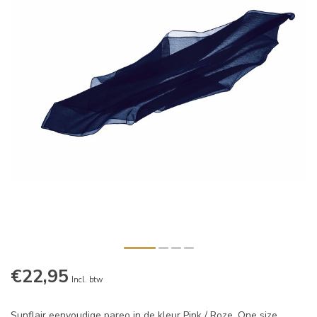
€22,95
Incl. btw
Sunflair eenvoudige pareo in de kleur Pink / Roze. One size,