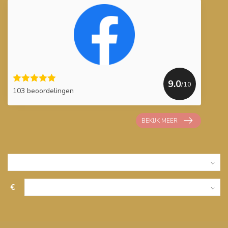
9.0
/10
103 beoordelingen
BEKIJK MEER
€