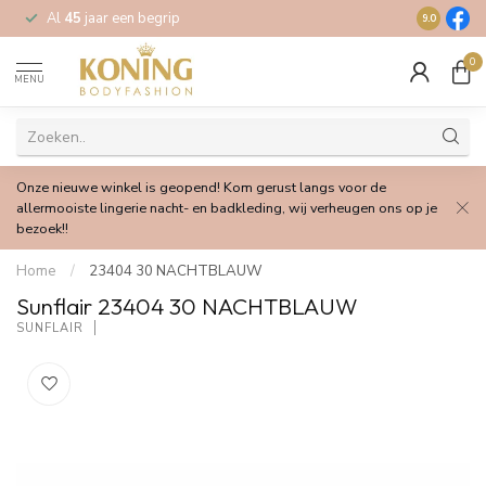
Al
45
jaar een begrip
Gratis
verz
9.0
0
MENU
Onze nieuwe winkel is geopend! Kom gerust langs voor de
allermooiste lingerie nacht- en badkleding, wij verheugen ons op je
bezoek!!
Home
/
23404 30 NACHTBLAUW
Sunflair 23404 30 NACHTBLAUW
SUNFLAIR