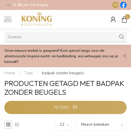
Al
45
jaar een begrip
Gratis
verz
9.0
0
MENU
Onze nieuwe winkel is geopend! Kom gerust langs voor de
allermooiste lingerie nacht- en badkleding, wij verheugen ons op je
bezoek!!
Home
/
Tags
/
badpak zonder beugels
PRODUCTEN GETAGD MET BADPAK
ZONDER BEUGELS
FILTERS