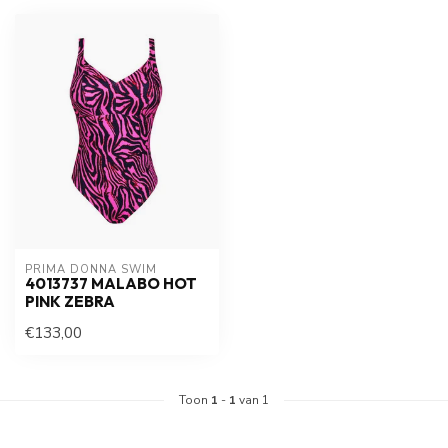
PRIMA DONNA SWIM 
4013737 MALABO HOT
PINK ZEBRA
€133,00
Toon
1
-
1
van 1