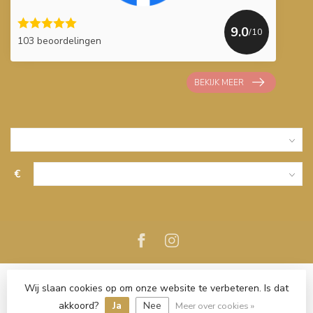
9.0
/10
103 beoordelingen
BEKIJK MEER
€
Wij slaan cookies op om onze website te verbeteren. Is dat
akkoord?
Ja
Nee
Meer over cookies »