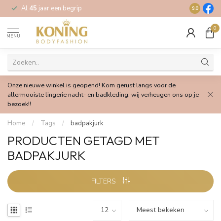
Al
45
jaar een begrip
Gratis
verz
9.0
0
MENU
Onze nieuwe winkel is geopend! Kom gerust langs voor de
allermooiste lingerie nacht- en badkleding, wij verheugen ons op je
bezoek!!
Home
/
Tags
/
badpakjurk
PRODUCTEN GETAGD MET
BADPAKJURK
FILTERS