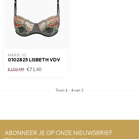
MARIE JO
0102825 LISBETH VDV
€71,40
€102,00
Toon
1
-
3
van 3
ABONNEER JE OP ONZE NIEUWSBRIEF