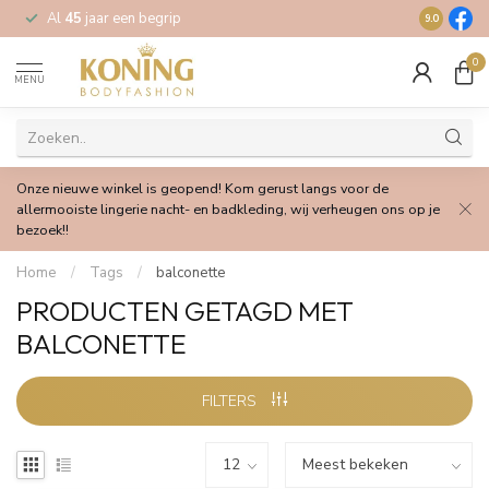
Al
45
jaar een begrip
Gratis
verz
9.0
0
MENU
Onze nieuwe winkel is geopend! Kom gerust langs voor de
allermooiste lingerie nacht- en badkleding, wij verheugen ons op je
bezoek!!
Home
/
Tags
/
balconette
PRODUCTEN GETAGD MET
BALCONETTE
FILTERS