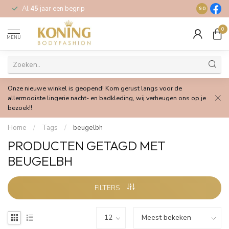
Al
45
jaar een begrip
Gratis
verz
9.0
0
MENU
Onze nieuwe winkel is geopend! Kom gerust langs voor de
allermooiste lingerie nacht- en badkleding, wij verheugen ons op je
bezoek!!
Home
/
Tags
/
beugelbh
PRODUCTEN GETAGD MET
BEUGELBH
FILTERS