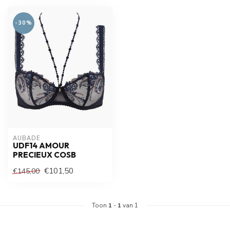
-30%
AUBADE
UDF14 AMOUR
PRECIEUX COSB
€101,50
€145,00
Toon
1
-
1
van 1