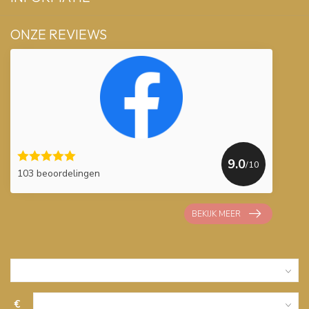
ONZE REVIEWS
9.0
/10
103 beoordelingen
BEKIJK MEER
€