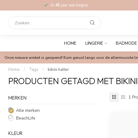
Al
45
jaar een begrip
HOME
LINGERIE
BADMODE
Onze nieuwe winkel is geopend! Kom gerust langs voor de allermooiste lin
Home
/
Tags
/
bikini halter
PRODUCTEN GETAGD MET BIKINI
1
Pro
MERKEN
Alle merken
BeachLife
KLEUR