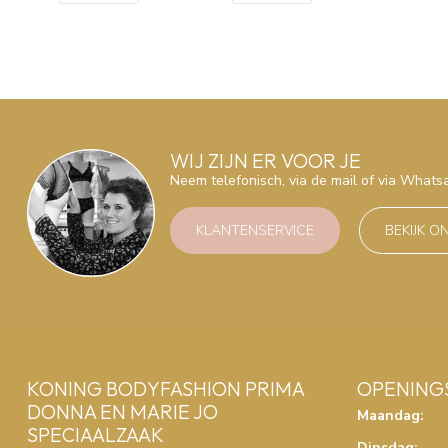
WIJ ZIJN ER VOOR JE
Neem telefonisch, via de mail of via What
KLANTENSERVICE
BEKIJK O
KONING BODYFASHION PRIMA
OPENING
DONNA EN MARIE JO
Maandag:
SPECIAALZAAK
Dinsdag: