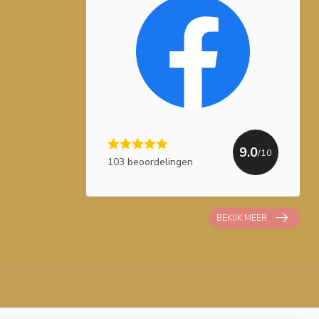
9.0
/10
103 beoordelingen
BEKIJK MEER