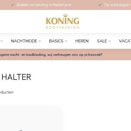
Gratis
verzending in Nederland
Op werkdagen
NACHTMODE
BASICS
HEREN
SALE
VACA
gerie nacht- en badkleding, wij verheugen ons op je bezoek!!
 HALTER
ducten