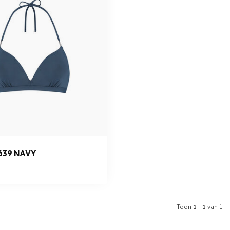
639 NAVY
Toon
1
-
1
van 1