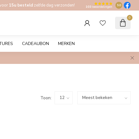
 voor
15u besteld
zelfde dag verzonden!
9.0
103
beoordelingen
0
TURES
CADEAUBON
MERKEN
Toon: