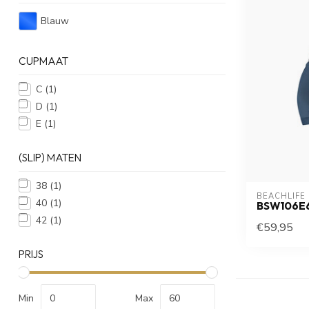
Blauw
CUPMAAT
C
(1)
D
(1)
E
(1)
(SLIP) MATEN
38
(1)
BEACHLIFE
40
(1)
BSW106E
42
(1)
€59,95
PRIJS
Min
Max