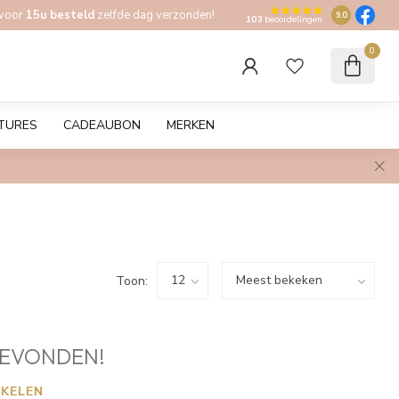
 voor
15u besteld
zelfde dag verzonden!
9.0
103
beoordelingen
0
TURES
CADEAUBON
MERKEN
Toon:
EVONDEN!
KELEN