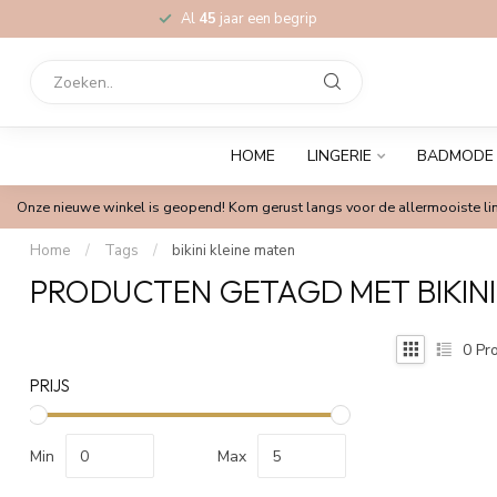
Al
45
jaar een begrip
HOME
LINGERIE
BADMODE
Onze nieuwe winkel is geopend! Kom gerust langs voor de allermooiste lin
Home
/
Tags
/
bikini kleine maten
PRODUCTEN GETAGD MET BIKINI
0
Pro
PRIJS
Min
Max