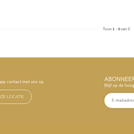
Toon
1
-
0
van 0
ABONNEER
sapp contact met ons op
Blijf op de hoo
NZE LOCATIE