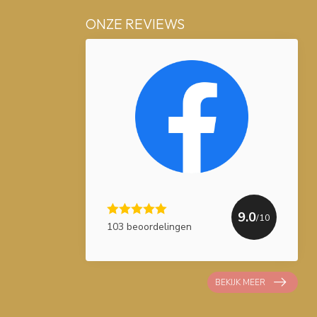
ONZE REVIEWS
9.0
/10
103 beoordelingen
BEKIJK MEER