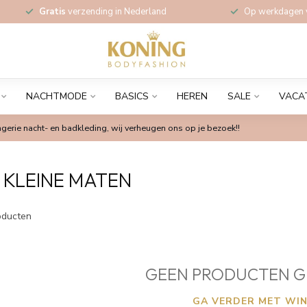
Gratis
verzending in Nederland
Op werkdagen
NACHTMODE
BASICS
HEREN
SALE
VACA
gerie nacht- en badkleding, wij verheugen ons op je bezoek!!
 KLEINE MATEN
ducten
GEEN PRODUCTEN G
GA VERDER MET WIN