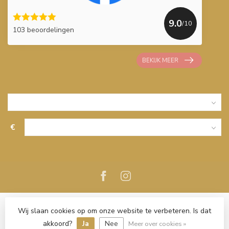
9.0
/10
103 beoordelingen
BEKIJK MEER
€
Wij slaan cookies op om onze website te verbeteren. Is dat
akkoord?
Ja
Nee
Meer over cookies »