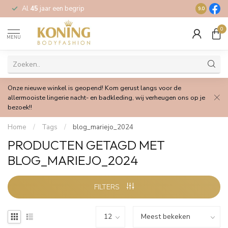
Al
45
jaar een begrip
Gratis
verz
9.0
0
MENU
Onze nieuwe winkel is geopend! Kom gerust langs voor de
allermooiste lingerie nacht- en badkleding, wij verheugen ons op je
bezoek!!
Home
/
Tags
/
blog_mariejo_2024
PRODUCTEN GETAGD MET
BLOG_MARIEJO_2024
FILTERS