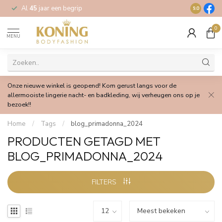
Al
45
jaar een begrip
Gratis
verz
9.0
0
MENU
Onze nieuwe winkel is geopend! Kom gerust langs voor de
allermooiste lingerie nacht- en badkleding, wij verheugen ons op je
bezoek!!
Home
/
Tags
/
blog_primadonna_2024
PRODUCTEN GETAGD MET
BLOG_PRIMADONNA_2024
FILTERS