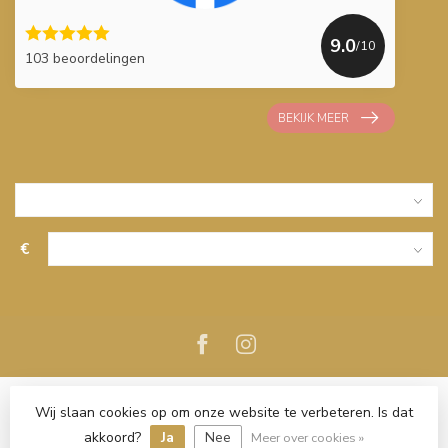
9.0
/10
103 beoordelingen
BEKIJK MEER
€
Wij slaan cookies op om onze website te verbeteren. Is dat
akkoord?
Ja
Nee
Meer over cookies »