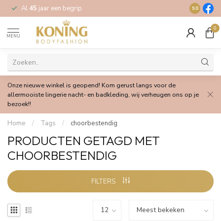
Al
45
jaar een begrip
Gratis
verz
9.0
0
MENU
Onze nieuwe winkel is geopend! Kom gerust langs voor de
allermooiste lingerie nacht- en badkleding, wij verheugen ons op je
bezoek!!
Home
/
Tags
/
choorbestendig
PRODUCTEN GETAGD MET
CHOORBESTENDIG
FILTERS