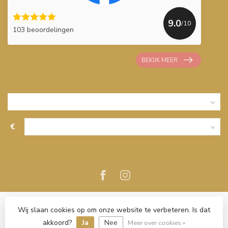
9.0
/10
103 beoordelingen
BEKIJK MEER
€
Wij slaan cookies op om onze website te verbeteren. Is dat
akkoord?
Ja
Nee
Meer over cookies »