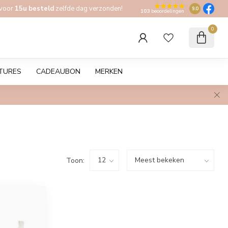
 voor
15u besteld
zelfde dag verzonden!
9.0
103
beoordelingen
0
TURES
CADEAUBON
MERKEN
Toon: