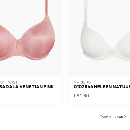
NA TWIST
MARIE JO
BADALA VENETIAN PINK
0102866 HELEEN NATUU
€91,90
Toon
1
-
2
van 2