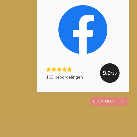
9.0
/10
103 beoordelingen
BEKIJK MEER