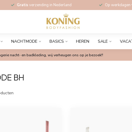
Gratis
verzending in Nederland
Op werkdagen
NACHTMODE
BASICS
HEREN
SALE
VACA
gerie nacht- en badkleding, wij verheugen ons op je bezoek!!
DE BH
ducten