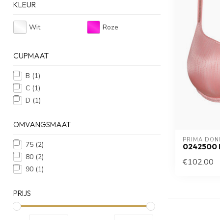
KLEUR
Wit
Roze
CUPMAAT
B
(1)
C
(1)
D
(1)
OMVANGSMAAT
PRIMA DON
75
(2)
0242500 
80
(2)
€102,00
90
(1)
PRIJS