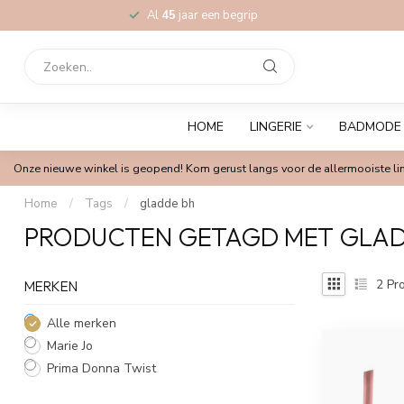
Al
45
jaar een begrip
HOME
LINGERIE
BADMODE
Onze nieuwe winkel is geopend! Kom gerust langs voor de allermooiste lin
Home
/
Tags
/
gladde bh
PRODUCTEN GETAGD MET GLAD
2
Pro
MERKEN
Alle merken
Marie Jo
Prima Donna Twist