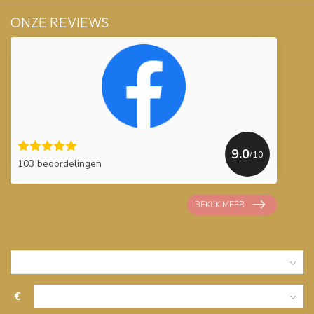
ONZE REVIEWS
9.0
/10
103 beoordelingen
BEKIJK MEER
€