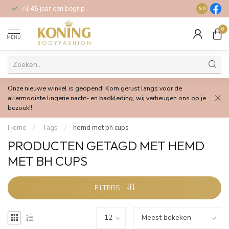
Al
45
jaar een begrip
Gratis
verz
9.0
0
MENU
Onze nieuwe winkel is geopend! Kom gerust langs voor de
allermooiste lingerie nacht- en badkleding, wij verheugen ons op je
bezoek!!
Home
/
Tags
/
hemd met bh cups
PRODUCTEN GETAGD MET HEMD
MET BH CUPS
FILTERS