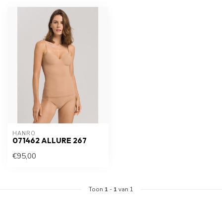
HANRO
071462 ALLURE 267
€95,00
Toon
1
-
1
van 1