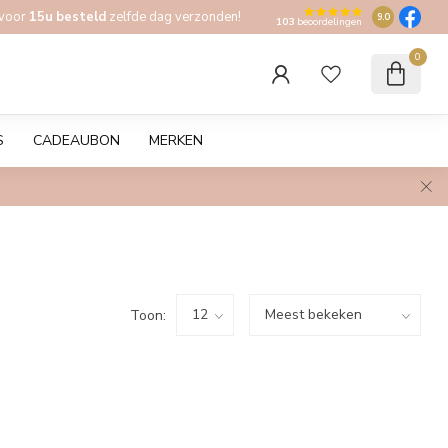
 voor
15u besteld
zelfde dag verzonden!
9.0
103
beoordelingen
0
S
CADEAUBON
MERKEN
Toon: