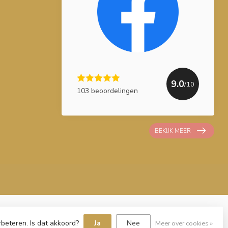
9.0
/10
103 beoordelingen
BEKIJK MEER
rbeteren. Is dat akkoord?
Ja
Nee
Meer over cookies »