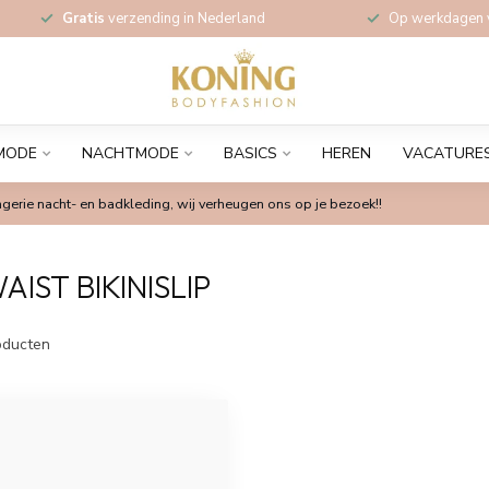
Gratis
verzending in Nederland
Op werkdagen
MODE
NACHTMODE
BASICS
HEREN
VACATURE
gerie nacht- en badkleding, wij verheugen ons op je bezoek!!
ST BIKINISLIP
ducten