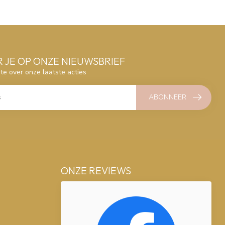
 JE OP ONZE NIEUWSBRIEF
gte over onze laatste acties
ABONNEER
ONZE REVIEWS