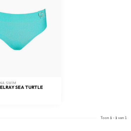
NA SWIM 
DELRAY SEA TURTLE
Toon
1
-
1
van 1