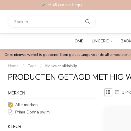
Al
45
jaar een begrip
HOME
LINGERIE
BAD
Onze nieuwe winkel is geopend! Kom gerust langs voor de allermooiste lin
Home
/
Tags
/
hig waist bikinislip
PRODUCTEN GETAGD MET HIG WAI
1
Pro
MERKEN
Alle merken
Prima Donna swim
KLEUR