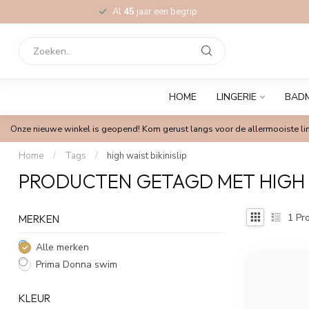
Al
45
jaar een begrip
HOME
LINGERIE
BAD
Onze nieuwe winkel is geopend! Kom gerust langs voor de allermooiste lin
Home
/
Tags
/
high waist bikinislip
PRODUCTEN GETAGD MET HIGH W
1
Pro
MERKEN
Alle merken
Prima Donna swim
KLEUR