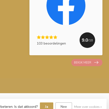
9.0
/10
103 beoordelingen
BEKIJK MEER
rbeteren. Is dat akkoord?
Ja
Nee
Meer over cookies »