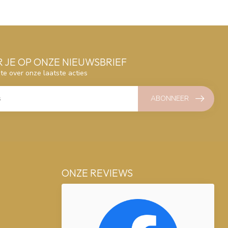
 JE OP ONZE NIEUWSBRIEF
gte over onze laatste acties
ABONNEER
ONZE REVIEWS