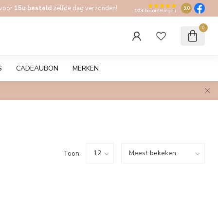
 voor
15u besteld
zelfde dag verzonden!
9.0
103
beoordelingen
0
S
CADEAUBON
MERKEN
Toon: