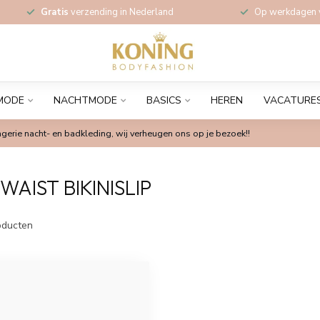
Gratis
verzending in Nederland
Op werkdagen
MODE
NACHTMODE
BASICS
HEREN
VACATURE
gerie nacht- en badkleding, wij verheugen ons op je bezoek!!
AIST BIKINISLIP
ducten