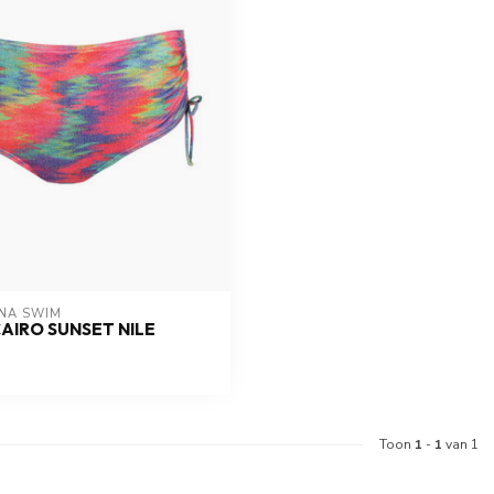
NA SWIM 
CAIRO SUNSET NILE
Toon
1
-
1
van 1