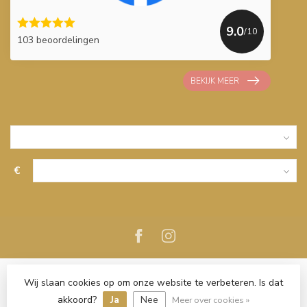
9.0
/10
103 beoordelingen
BEKIJK MEER
€
Wij slaan cookies op om onze website te verbeteren. Is dat
akkoord?
Ja
Nee
Meer over cookies »