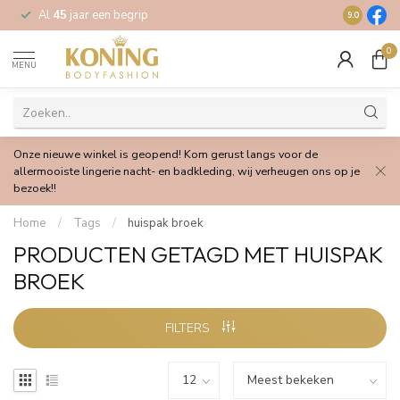
Al
45
jaar een begrip
Gratis
verz
9.0
0
MENU
Onze nieuwe winkel is geopend! Kom gerust langs voor de
allermooiste lingerie nacht- en badkleding, wij verheugen ons op je
bezoek!!
Home
/
Tags
/
huispak broek
PRODUCTEN GETAGD MET HUISPAK
BROEK
FILTERS