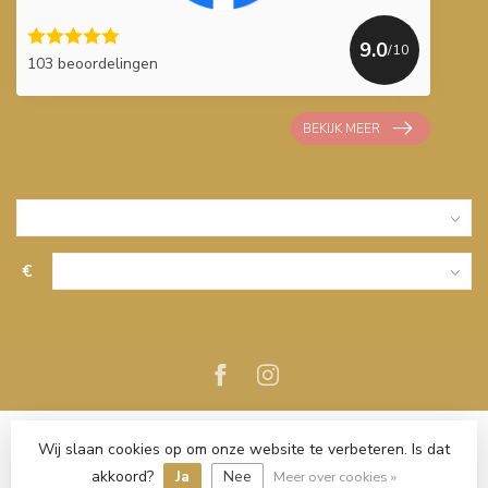
9.0
/10
103 beoordelingen
BEKIJK MEER
€
Wij slaan cookies op om onze website te verbeteren. Is dat
akkoord?
Ja
Nee
Meer over cookies »