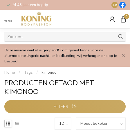
Al
45
jaar een begrip
Gratis
verz
9.0
0
MENU
Onze nieuwe winkel is geopend! Kom gerust langs voor de
allermooiste lingerie nacht- en badkleding, wij verheugen ons op je
bezoek!!
Home
/
Tags
/
kimonoo
PRODUCTEN GETAGD MET
KIMONOO
FILTERS