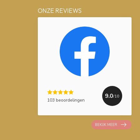
ONZE REVIEWS
9.0
/10
103 beoordelingen
BEKIJK MEER