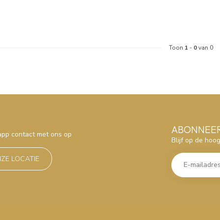
Toon
1
-
0
van 0
ABONNEER
sapp contact met ons op
Blijf op de hoo
NZE LOCATIE