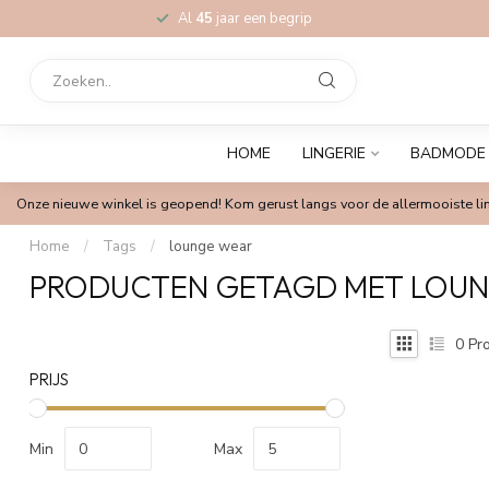
Al
45
jaar een begrip
HOME
LINGERIE
BADMODE
Onze nieuwe winkel is geopend! Kom gerust langs voor de allermooiste lin
Home
/
Tags
/
lounge wear
PRODUCTEN GETAGD MET LOU
0
Pro
PRIJS
Min
Max