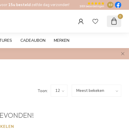
 voor
15u besteld
zelfde dag verzonden!
9.0
103
beoordelingen
0
TURES
CADEAUBON
MERKEN
Toon:
EVONDEN!
KELEN