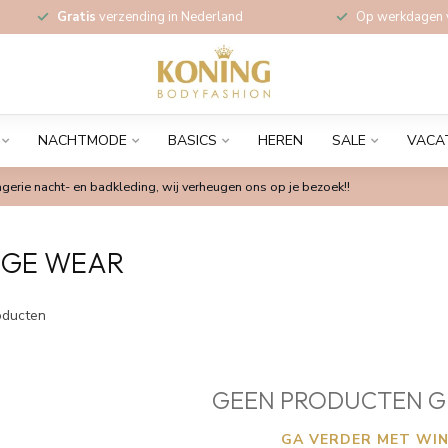
Gratis
verzending in Nederland
Op werkdagen
NACHTMODE
BASICS
HEREN
SALE
VACA
gerie nacht- en badkleding, wij verheugen ons op je bezoek!!
NGE WEAR
ducten
GEEN PRODUCTEN G
GA VERDER MET WIN