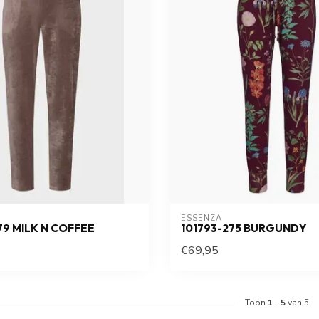
ESSENZA
279 MILK N COFFEE
101793-275 BURGUNDY
€69,95
Toon
1
-
5
van 5