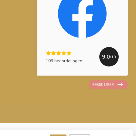
9.0
/10
103 beoordelingen
BEKIJK MEER