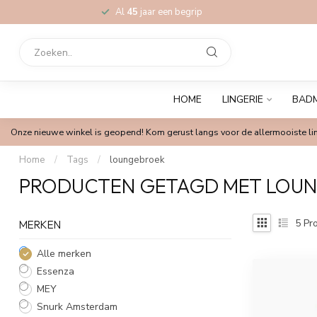
Al
45
jaar een begrip
HOME
LINGERIE
BAD
Onze nieuwe winkel is geopend! Kom gerust langs voor de allermooiste lin
Home
/
Tags
/
loungebroek
PRODUCTEN GETAGD MET LOU
5
Pro
MERKEN
Alle merken
Essenza
MEY
Snurk Amsterdam