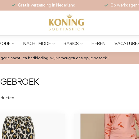
Gratis
verzending in Nederland
Op werkdagen
MODE
NACHTMODE
BASICS
HEREN
VACATURE
gerie nacht- en badkleding, wij verheugen ons op je bezoek!!
NGEBROEK
ducten