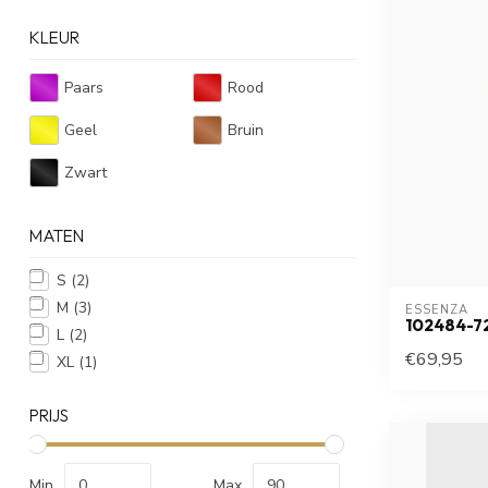
KLEUR
Paars
Rood
Geel
Bruin
Zwart
MATEN
S
(2)
M
(3)
ESSENZA
102484-7
L
(2)
€69,95
XL
(1)
PRIJS
Min
Max