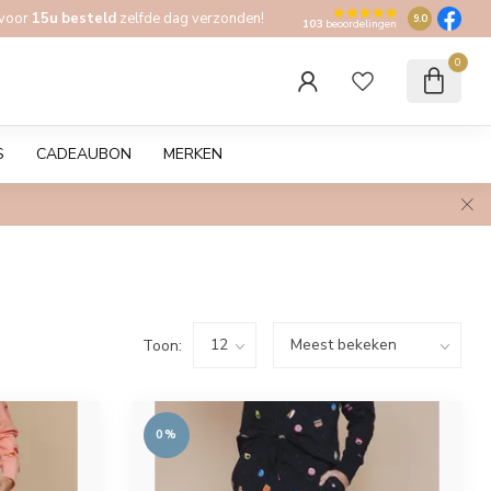
 voor
15u besteld
zelfde dag verzonden!
9.0
103
beoordelingen
0
S
CADEAUBON
MERKEN
Toon:
0%