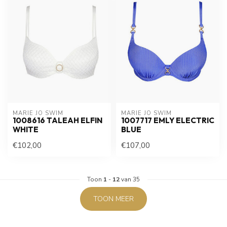
MARIE JO SWIM
MARIE JO SWIM
1008616 TALEAH ELFIN
1007717 EMLY ELECTRIC
WHITE
BLUE
€102,00
€107,00
Toon
1
-
12
van 35
TOON MEER