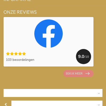
ONZE REVIEWS
9.0
/10
103 beoordelingen
BEKIJK MEER
€