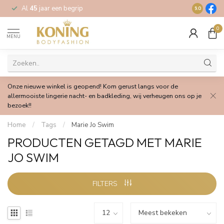
Al
45
jaar een begrip
Gratis
verz
9.0
0
MENU
Onze nieuwe winkel is geopend! Kom gerust langs voor de
allermooiste lingerie nacht- en badkleding, wij verheugen ons op je
bezoek!!
Home
/
Tags
/
Marie Jo Swim
PRODUCTEN GETAGD MET MARIE
JO SWIM
FILTERS