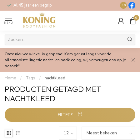
Al
45
jaar een begrip
Gratis
verz
9.0
0
MENU
Onze nieuwe winkel is geopend! Kom gerust langs voor de
allermooiste lingerie nacht- en badkleding, wij verheugen ons op je
bezoek!!
Home
/
Tags
/
nachtkleed
PRODUCTEN GETAGD MET
NACHTKLEED
FILTERS