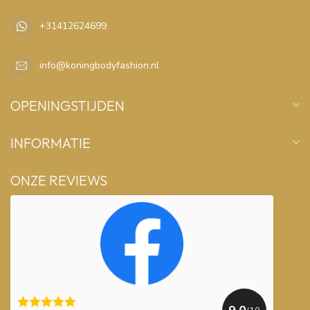
+31412624699
info@koningbodyfashion.nl
OPENINGSTIJDEN
INFORMATIE
ONZE REVIEWS