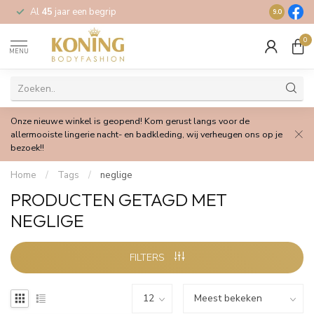
Al
45
jaar een begrip
Gratis
verz
9.0
0
MENU
Onze nieuwe winkel is geopend! Kom gerust langs voor de
allermooiste lingerie nacht- en badkleding, wij verheugen ons op je
bezoek!!
Home
/
Tags
/
neglige
PRODUCTEN GETAGD MET
NEGLIGE
FILTERS