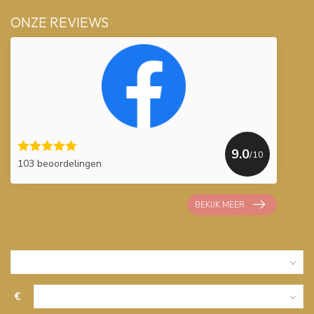
ONZE REVIEWS
9.0
/10
103 beoordelingen
BEKIJK MEER
€