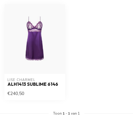
LISE CHARMEL
ALH1413 SUBLIME 6146
€240,50
Toon
1
-
1
van 1