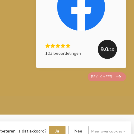
9.0
/10
103 beoordelingen
BEKIJK MEER
rbeteren. Is dat akkoord?
Ja
Nee
Meer over cookies »