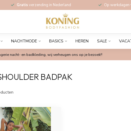
Gratis
verzending in Nederland
Op werkdagen
NACHTMODE
BASICS
HEREN
SALE
VACA
gerie nacht- en badkleding, wij verheugen ons op je bezoek!!
SHOULDER BADPAK
ducten