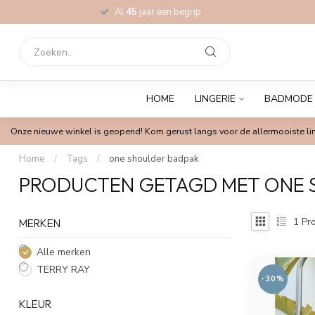
Al
45
jaar een begrip
HOME
LINGERIE
BADMODE
Onze nieuwe winkel is geopend! Kom gerust langs voor de allermooiste lin
Home
/
Tags
/
one shoulder badpak
PRODUCTEN GETAGD MET ONE 
1
Pro
MERKEN
Alle merken
TERRY RAY
-30%
KLEUR