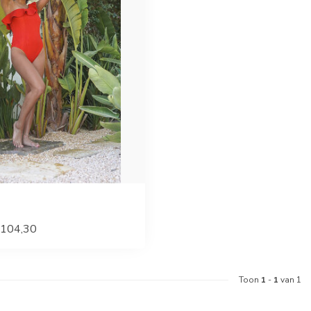
104,30
Toon
1
-
1
van 1