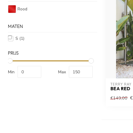
Rood
MATEN
S
(1)
PRIJS
Min
Max
TERRY RAY
BEA RED
€
€149,00