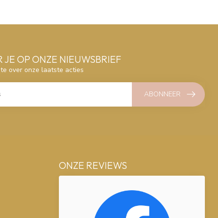
 JE OP ONZE NIEUWSBRIEF
gte over onze laatste acties
ABONNEER
ONZE REVIEWS