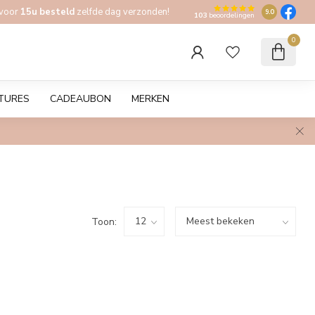
 voor
15u besteld
zelfde dag verzonden!
9.0
103
beoordelingen
0
TURES
CADEAUBON
MERKEN
Toon: