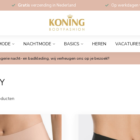
Gratis
verzending in Nederland
Op werkdagen
MODE
NACHTMODE
BASICS
HEREN
VACATURE
gerie nacht- en badkleding, wij verheugen ons op je bezoek!!
Y
ducten