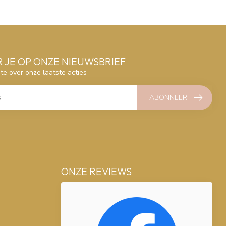
 JE OP ONZE NIEUWSBRIEF
gte over onze laatste acties
ABONNEER
ONZE REVIEWS