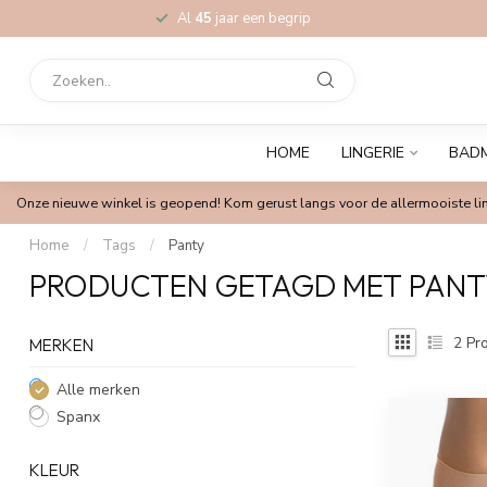
Al
45
jaar een begrip
HOME
LINGERIE
BAD
Onze nieuwe winkel is geopend! Kom gerust langs voor de allermooiste lin
Home
/
Tags
/
Panty
PRODUCTEN GETAGD MET PANT
2
Pro
MERKEN
Alle merken
Spanx
KLEUR