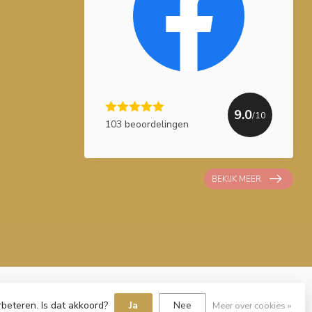
9.0
/10
103 beoordelingen
BEKIJK MEER
rbeteren. Is dat akkoord?
Ja
Nee
Meer over cookies »