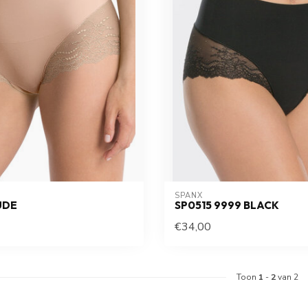
SPANX
UDE
SP0515 9999 BLACK
€34,00
Toon
1
-
2
van 2