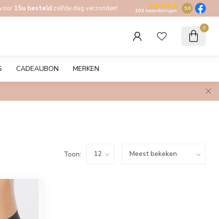
 voor
15u besteld
zelfde dag verzonden!
9.0
103
beoordelingen
0
S
CADEAUBON
MERKEN
Toon: