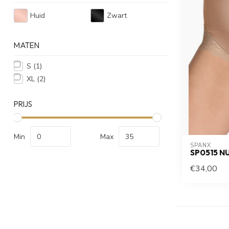
Huid
Zwart
MATEN
S
(1)
XL
(2)
PRIJS
Min
Max
SPANX
SP0515 N
€34,00