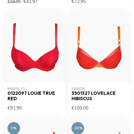
€41,97
€72,95
€59,95
MARIE JO
SARDA
0122097 LOUIE TRUE
3501327 LOVELACE
RED
HIBISCUS
€91,90
€100,00
0%
-30%