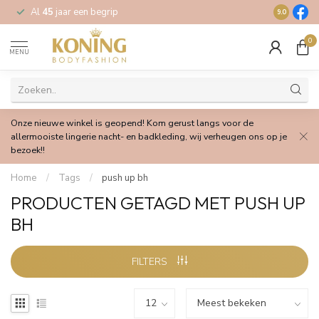
Al
45
jaar een begrip
Gratis
verz
9.0
0
MENU
Onze nieuwe winkel is geopend! Kom gerust langs voor de
allermooiste lingerie nacht- en badkleding, wij verheugen ons op je
bezoek!!
Home
/
Tags
/
push up bh
PRODUCTEN GETAGD MET PUSH UP
BH
FILTERS