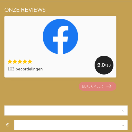
ONZE REVIEWS
9.0
/10
103 beoordelingen
BEKIJK MEER
€