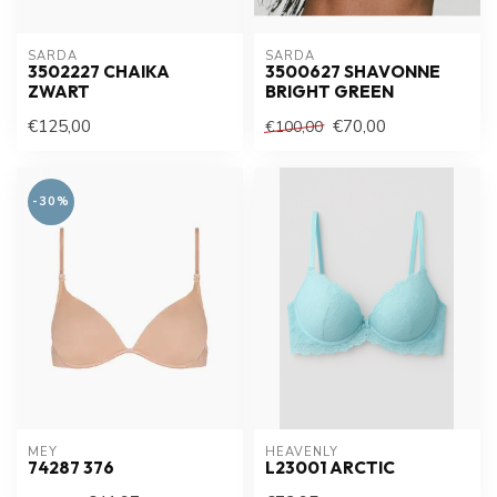
SARDA
SARDA
3502227 CHAIKA
3500627 SHAVONNE
ZWART
BRIGHT GREEN
€125,00
€70,00
€100,00
-30%
MEY
HEAVENLY
74287 376
L23001 ARCTIC