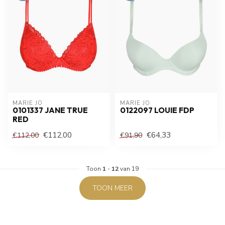
MARIE JO
MARIE JO
0101337 JANE TRUE
0122097 LOUIE FDP
RED
€112,00
€64,33
€112,00
€91,90
Toon
1
-
12
van 19
TOON MEER