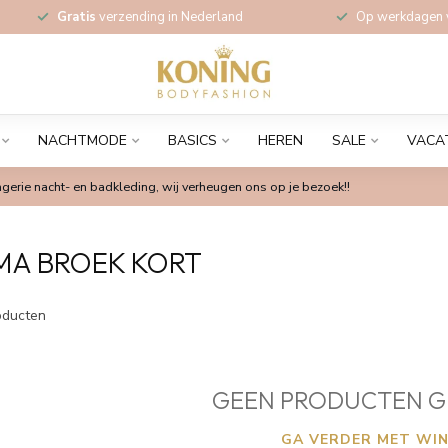
Gratis
verzending in Nederland
Op werkdagen
NACHTMODE
BASICS
HEREN
SALE
VACA
gerie nacht- en badkleding, wij verheugen ons op je bezoek!!
MA BROEK KORT
ducten
GEEN PRODUCTEN G
GA VERDER MET WIN