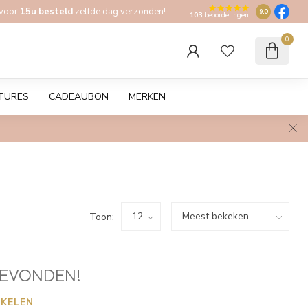
 voor
15u besteld
zelfde dag verzonden!
9.0
103
beoordelingen
0
TURES
CADEAUBON
MERKEN
Toon:
EVONDEN!
KELEN