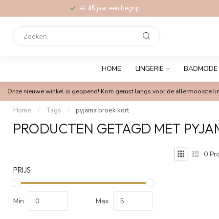
Al
45
jaar een begrip
HOME
LINGERIE
BADMODE
Onze nieuwe winkel is geopend! Kom gerust langs voor de allermooiste lin
Home
/
Tags
/
pyjama broek kort
PRODUCTEN GETAGD MET PYJA
0
Pro
PRIJS
Min
Max