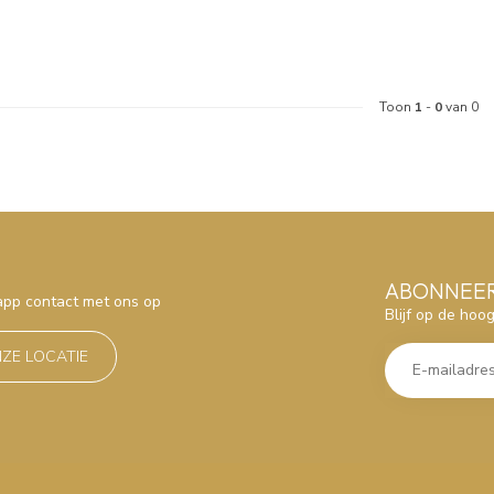
Toon
1
-
0
van 0
ABONNEER
sapp contact met ons op
Blijf op de hoo
NZE LOCATIE