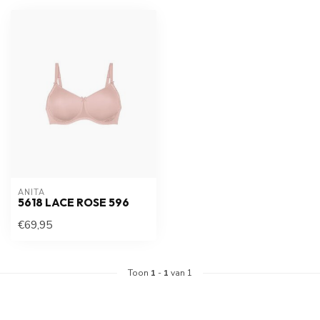
ANITA
5618 LACE ROSE 596
€69,95
Toon
1
-
1
van 1