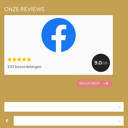
ONZE REVIEWS
9.0
/10
103 beoordelingen
BEKIJK MEER
€