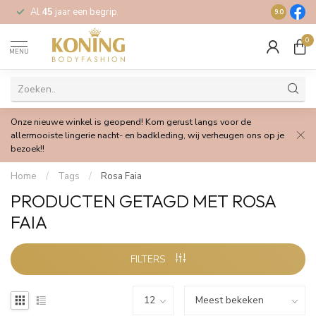
Al
45
jaar een begrip
Gratis
verz
9.0
0
MENU
Onze nieuwe winkel is geopend! Kom gerust langs voor de
allermooiste lingerie nacht- en badkleding, wij verheugen ons op je
bezoek!!
Home
/
Tags
/
Rosa Faia
PRODUCTEN GETAGD MET ROSA
FAIA
FILTERS