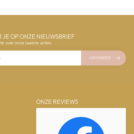
 JE OP ONZE NIEUWSBRIEF
gte over onze laatste acties
ABONNEER
ONZE REVIEWS