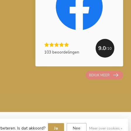
9.0
/10
103 beoordelingen
BEKIJK MEER
rbeteren. Is dat akkoord?
Ja
Nee
Meer over cookies »