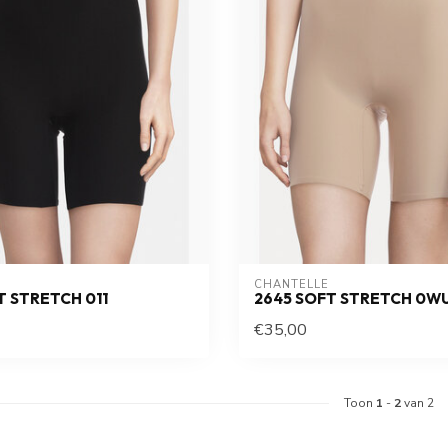
CHANTELLE
T STRETCH 011
2645 SOFT STRETCH 0W
€35,00
Toon
1
-
2
van 2