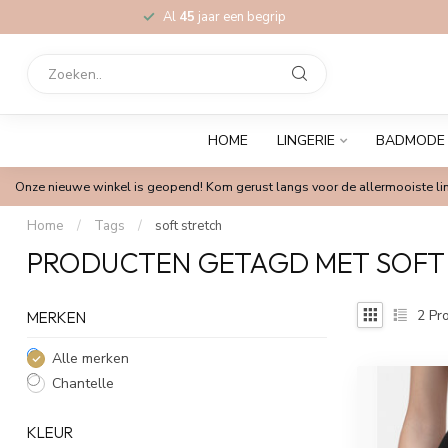
Al
45
jaar een begrip
HOME
LINGERIE
BADMODE
Onze nieuwe winkel is geopend! Kom gerust langs voor de allermooiste lin
Home
/
Tags
/
soft stretch
PRODUCTEN GETAGD MET SOFT
2
Pro
MERKEN
Alle merken
Chantelle
KLEUR