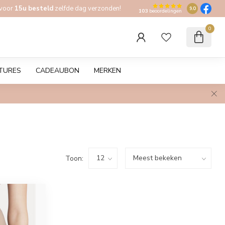
 voor
15u besteld
zelfde dag verzonden!
9.0
103
beoordelingen
0
TURES
CADEAUBON
MERKEN
Toon: