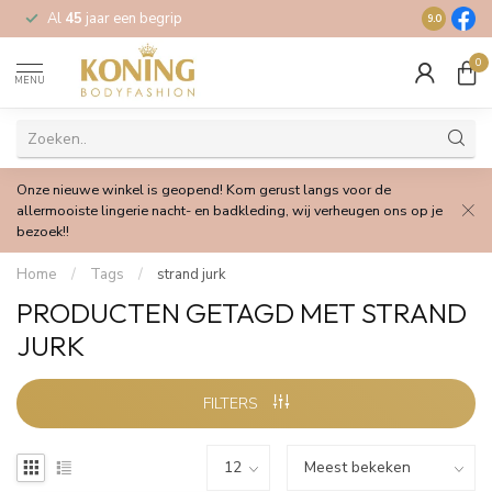
Al
45
jaar een begrip
Gratis
verz
9.0
0
MENU
Onze nieuwe winkel is geopend! Kom gerust langs voor de
allermooiste lingerie nacht- en badkleding, wij verheugen ons op je
bezoek!!
Home
/
Tags
/
strand jurk
PRODUCTEN GETAGD MET STRAND
JURK
FILTERS