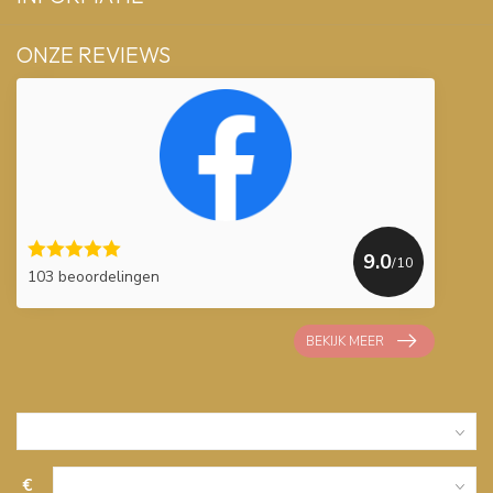
ONZE REVIEWS
9.0
/10
103 beoordelingen
BEKIJK MEER
€