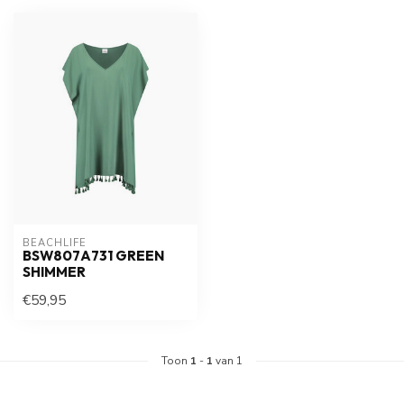
BEACHLIFE
BSW807A731 GREEN
SHIMMER
€59,95
Toon
1
-
1
van 1