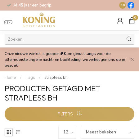
Al
45
jaar een begrip
Gratis
verz
9.0
0
MENU
Onze nieuwe winkel is geopend! Kom gerust langs voor de
allermooiste lingerie nacht- en badkleding, wij verheugen ons op je
bezoek!!
Home
/
Tags
/
strapless bh
PRODUCTEN GETAGD MET
STRAPLESS BH
FILTERS