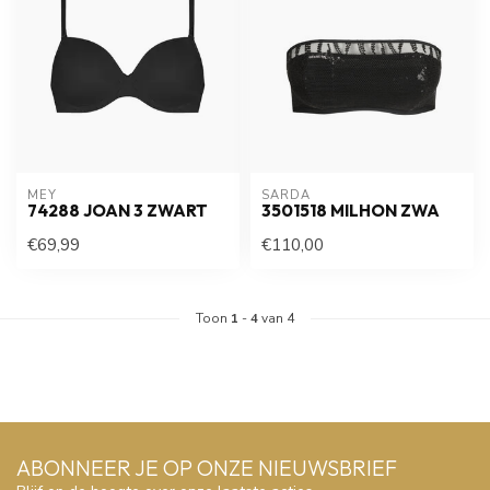
MEY
SARDA
74288 JOAN 3 ZWART
3501518 MILHON ZWA
€69,99
€110,00
Toon
1
-
4
van 4
ABONNEER JE OP ONZE NIEUWSBRIEF