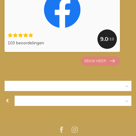
9.0
/10
103 beoordelingen
BEKIJK MEER
€