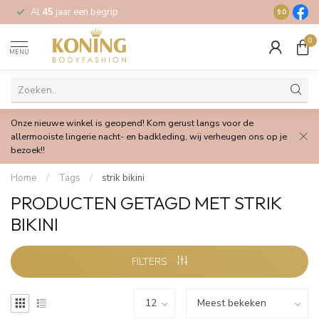
Al
45
jaar een begrip
Gratis
verz
9.0
0
MENU
Onze nieuwe winkel is geopend! Kom gerust langs voor de
allermooiste lingerie nacht- en badkleding, wij verheugen ons op je
bezoek!!
Home
/
Tags
/
strik bikini
PRODUCTEN GETAGD MET STRIK
BIKINI
FILTERS