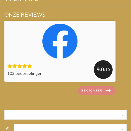
ONZE REVIEWS
9.0
/10
103 beoordelingen
BEKIJK MEER
€